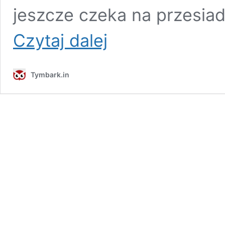
jeszcze czeka na przesia
Spotkania
Czytaj dalej
z
historią
–
Tymbark.in
Spotkanie
XII