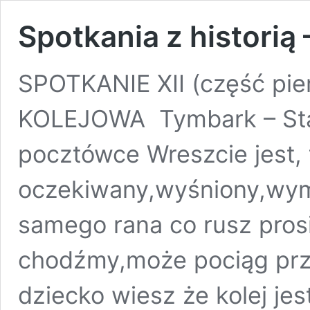
Spotkania z historią 
SPOTKANIE XII (część p
KOLEJOWA Tymbark – Stac
pocztówce Wreszcie jest, 
oczekiwany,wyśniony,wym
samego rana co rusz pro
chodźmy,może pociąg przy
dziecko wiesz że kolej je