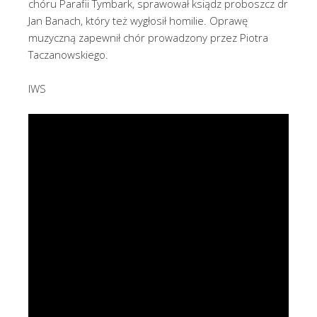
chóru Parafii Tymbark, sprawował ksiądz proboszcz dr
Jan Banach, który też wygłosił homilie. Oprawę
muzyczną zapewnił chór prowadzony przez Piotra
Taczanowskiego.
IWS