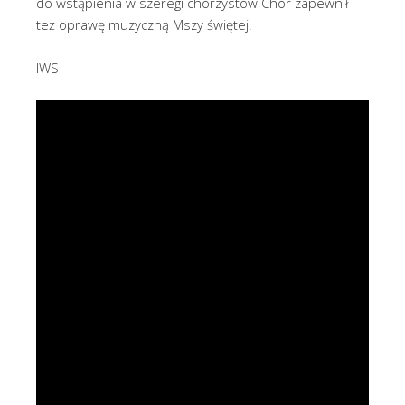
do wstąpienia w szeregi chórzystów Chór zapewnił
też oprawę muzyczną Mszy świętej.
IWS