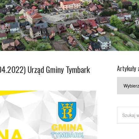
5.04.2022) Urząd Gminy Tymbark
Artykuły 
Artykuły
archiwaln