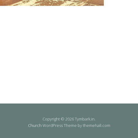
Copyright © 2026 Tymbark.in.
Church
WordPress Theme by themehall.com