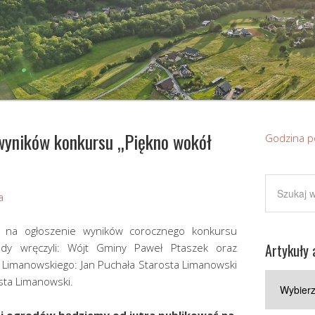
wyników konkursu „Piękno wokół
Godzina p
a
 na ogłoszenie wyników corocznego konkursu
Artykuły 
dy wręczyli: Wójt Gminy Paweł Ptaszek oraz
 Limanowskiego: Jan Puchała Starosta Limanowski
Artykuły
sta Limanowski.
archiwaln