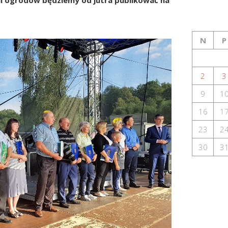
mi ogrodów będziemy od jutra publikować na
N
P
2
3
9
1
16
1
23
2
30
3