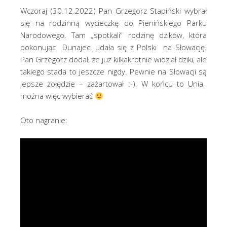
Wczoraj (30.12.2022) Pan Grzegorz Stapiński wybrał
się na rodzinną wycieczkę do Pienińskiego Parku
Narodowego. Tam „spotkali” rodzinę dzików, która
pokonując Dunajec, udała się z Polski na Słowację.
Pan Grzegorz dodał, że już kilkakrotnie widział dziki, ale
takiego stada to jeszcze nigdy. Pewnie na Słowacji są
lepsze żołędzie – zażartował :-). W końcu to Unia,
można więc wybierać
Oto nagranie: