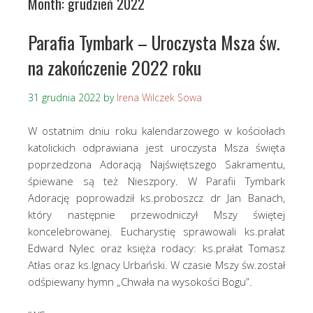
Month:
grudzień 2022
Parafia Tymbark – Uroczysta Msza św.
na zakończenie 2022 roku
31 grudnia 2022
by
Irena Wilczek Sowa
W ostatnim dniu roku kalendarzowego w kościołach
katolickich odprawiana jest uroczysta Msza święta
poprzedzona Adoracją Najświętszego Sakramentu,
śpiewane są też Nieszpory. W Parafii Tymbark
Adorację poprowadził ks.proboszcz dr Jan Banach,
który następnie przewodniczył Mszy świętej
koncelebrowanej. Eucharystię sprawowali ks.prałat
Edward Nylec oraz księża rodacy: ks.prałat Tomasz
Atłas oraz ks.Ignacy Urbański. W czasie Mszy św.został
odśpiewany hymn „Chwała na wysokości Bogu”.