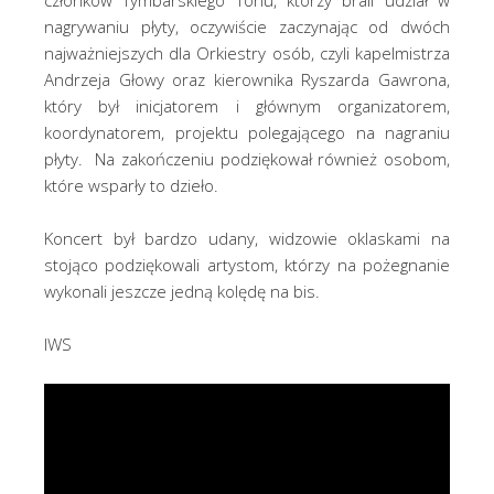
członków Tymbarskiego Tonu, którzy brali udział w
nagrywaniu płyty, oczywiście zaczynając od dwóch
najważniejszych dla Orkiestry osób, czyli kapelmistrza
Andrzeja Głowy oraz kierownika Ryszarda Gawrona,
który był inicjatorem i głównym organizatorem,
koordynatorem, projektu polegającego na nagraniu
płyty. Na zakończeniu podziękował również osobom,
które wsparły to dzieło.
Koncert był bardzo udany, widzowie oklaskami na
stojąco podziękowali artystom, którzy na pożegnanie
wykonali jeszcze jedną kolędę na bis.
IWS