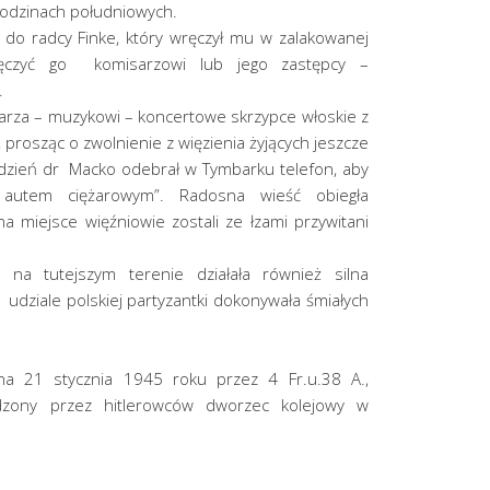
 godzinach południowych.
 do radcy Finke, który wręczył mu w zalakowanej
ręczyć go komisarzowi lub jego zastępcy –
.
arza – muzykowi – koncertowe skrzypce włoskie z
prosząc o zwolnienie z więzienia żyjących jeszcze
 dzień dr Macko odebrał w Tymbarku telefon, aby
 autem ciężarowym”. Radosna wieść obiegła
na miejsce więźniowie zostali ze łzami przywitani
 na tutejszym terenie działała również silna
y udziale polskiej partyzantki dokonywała śmiałych
na 21 stycznia 1945 roku przez 4 Fr.u.38 A.,
dzony przez hitlerowców dworzec kolejowy w