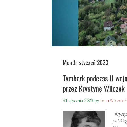
Month:
styczeń 2023
Tymbark podczas II wojn
przez Krystynę Wilczek 
31 stycznia 2023
by
Irena Wilczek 
Krystyn
polskie