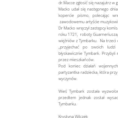
dr.Macce zgłosić się nazajutrz w
Macko udał się następnego dnia
kopercie pismo, polecając w
zawodowemu artyście muzykowi
Dr Macko wręczył zastępcy komis
roku 1721, roboty Guarneriusza, 
więźniów z Tymbarku. Na trzeci
„przyjechać po swoich ludzi
błyskawicznie Tymbark. Przybyli 
przez mieszkańców.
Pod koniec działań wojennych
partyzantka radziecka, która prz
wyczynów.
Wieś Tymbark została wyzwolo
przedtem jednak został wysa
Tymbarku.
Krystyna Wilczek