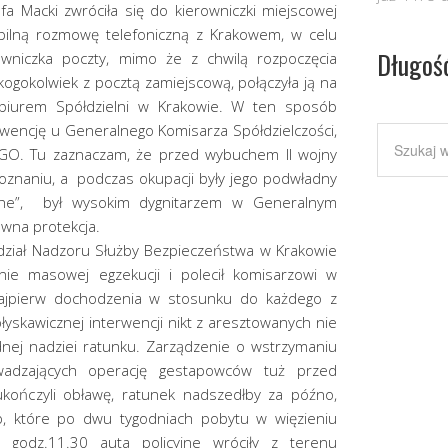
a Macki zwróciła się do kierowniczki miejscowej
pilną rozmowę telefoniczną z Krakowem, w celu
Długoś
owniczka poczty, mimo że z chwilą rozpoczęcia
kogokolwiek z pocztą zamiejscową, połączyła ją na
 biurem Spółdzielni w Krakowie. W ten sposób
wencję u Generalnego Komisarza Spółdzielczości,
RGO. Tu zaznaczam, że przed wybuchem II wojny
oznaniu, a podczas okupacji były jego podwładny
sche”, był wysokim dygnitarzem w Generalnym
ewna protekcja.
ydział Nadzoru Służby Bezpieczeństwa w Krakowie
nie masowej egzekucji i polecił komisarzowi w
jpierw dochodzenia w stosunku do każdego z
yskawicznej interwencji nikt z aresztowanych nie
żadnej nadziei ratunku. Zarządzenie o wstrzymaniu
wadzających operację gestapowców tuż przed
kończyli obławę, ratunek nadszedłby za późno,
ób, które po dwu tygodniach pobytu w więzieniu
o godz.11.30 auta policyjne wróciły z terenu