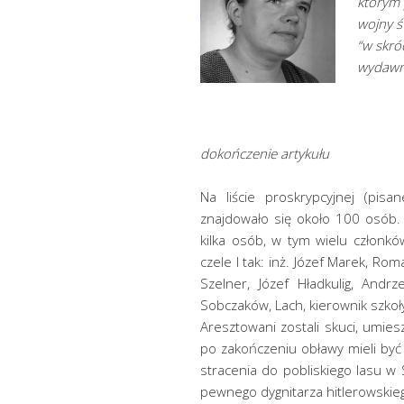
którym 
wojny ś
“w skró
wydawni
dokończenie artykułu
Na liście proskrypcyjnej (pisa
znajdowało się około 100 osób. 
kilka osób, w tym wielu członkó
czele I tak: inż. Józef Marek, Ro
Szelner, Józef Hładkulig, Andr
Sobczaków, Lach, kierownik szkoły 
Aresztowani zostali skuci, umie
po zakończeniu obławy mieli by
stracenia do pobliskiego lasu w 
pewnego dygnitarza hitlerowskie