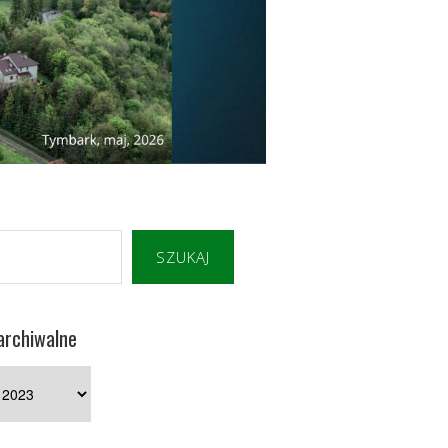
SZUKAJ
archiwalne
e