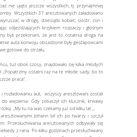
ż nie ujęto jeszcze wszystkich, tj. przynajmniej
tomby. Wszystkich 37 aresztowanych załadowano
ruszać w drogę, dziesiątki kobiet, sióstr, żon i
ając odjeżdżających krzykiem rozpaczy i głośnym
ny byli przekonani, że jest to ostatnia droga na
statnie auta konwoju obsadzone były gestapowcami
we gotowe do strzału.
ańcu, tuż obok szosy, znajdowało się kilka młodych
ł „Popatrzmy ostatni raz na te młode sady, bo to
szcze praca”.
i rozładowaniu aut, wszyscy aresztowani zostali
do więzienia. Gdy zobaczył ich klucznik, krwawy
óżką: „My tu na was czekamy już od kilku lat „.
 aresztowanymi Johann bił ich po twarzy i szczuł
m. Przesłuchiwania aresztowanych odbywały się
ekiedy z rana. Po kilku godzinach przesłuchiwany