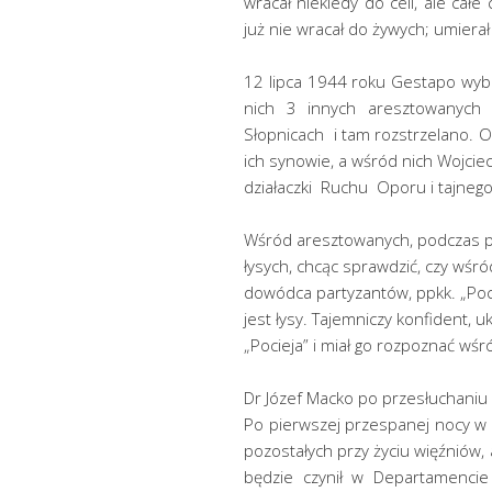
wracał niekiedy do celi, ale cał
już nie wracał do żywych; umierał
12 lipca 1944 roku Gestapo wybra
nich 3 innych aresztowanych 
Słopnicach i tam rozstrzelano. Of
ich synowie, a wśród nich Wojcie
działaczki Ruchu Oporu i tajnego
Wśród aresztowanych, podczas p
łysych, chcąc sprawdzić, czy wśr
dowódca partyzantów, ppkk. „Poci
jest łysy. Tajemniczy konfident, 
„Pocieja” i miał go rozpoznać wśr
Dr Józef Macko po przesłuchaniu z
Po pierwszej przespanej nocy w
pozostałych przy życiu więźniów, 
będzie czynił w Departamencie 