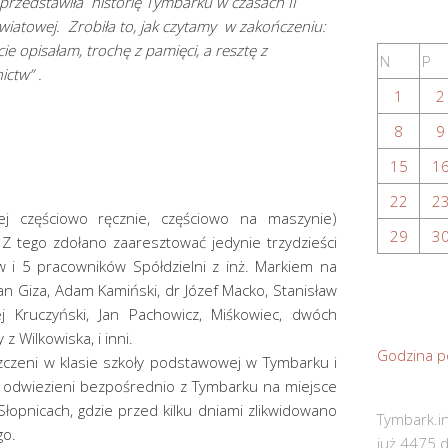
przedstawiła historię Tymbarku w czasach II
wiatowej. Zrobiła to, jak czytamy w zakończeniu:
cie opisałam, trochę z pamięci, a resztę z
N
P
ctw” .
1
2
8
9
15
1
22
2
nej częściowo ręcznie, częściowo na maszynie)
29
3
Z tego zdołano zaaresztować jedynie trzydzieści
w i 5 pracowników Spółdzielni z inż. Markiem na
man Giza, Adam Kamiński, dr Józef Macko, Stanisław
zej Kruczyński, Jan Pachowicz, Miśkowiec, dwóch
z Wilkowiska, i inni.
Godzina p
szczeni w klasie szkoły podstawowej w Tymbarku i
ć odwiezieni bezpośrednio z Tymbarku na miejsce
Słopnicach, gdzie przed kilku dniami zlikwidowano
Tymbark.in
go.
już 4475 d