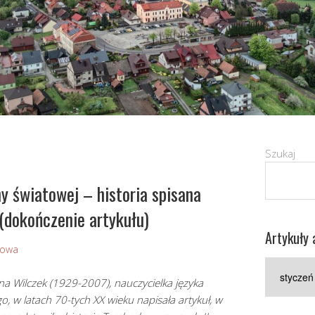
Szukaj
y światowej – historia spisana
(dokończenie artykułu)
Artykuły 
Sowa
Artykuły
archiwaln
a Wilczek (1929-2007), nauczycielka języka
go, w latach 70-tych XX wieku napisała artykuł, w