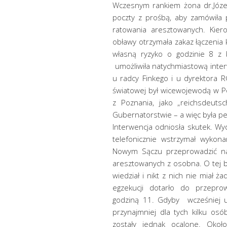
Wczesnym rankiem żona dr.Józef
poczty z prośbą, aby zamówiła 
ratowania aresztowanych. Kier
obławy otrzymała zakaz łączenia 
własną ryzyko o godzinie 8 z
umożliwiła natychmiastową inter
u radcy Finkego i u dyrektora 
światowej był wicewojewodą w P
z Poznania, jako „reichsdeut
Gubernatorstwie – a więc była p
Interwencja odniosła skutek. W
telefonicznie wstrzymał wykona
Nowym Sączu przeprowadzić na
aresztowanych z osobna. O tej bł
wiedział i nikt z nich nie miał 
egzekucji dotarło do przepro
godziną 11. Gdyby wcześniej u
przynajmniej dla tych kilku os
zostały jednak ocalone. Okoł