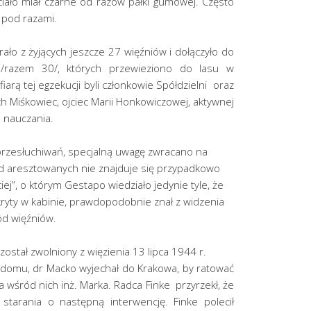
e ciało miał czarne od razów pałki gumowej. Często
 pod razami.
ło z żyjących jeszcze 27 więźniów i dołączyło do
/razem 30/, których przewieziono do lasu w
iarą tej egzekucji byli członkowie Spółdzielni oraz
ch Miśkowiec, ojciec Marii Honkowiczowej, aktywnej
 nauczania.
rzesłuchiwań, specjalną uwagę zwracano na
ód aresztowanych nie znajduje się przypadkowo
ej”, o którym Gestapo wiedziało jedynie tyle, że
ukryty w kabinie, prawdopodobnie znał z widzenia
ód więźniów.
ostał zwolniony z więzienia 13 lipca 1944 r.
 domu, dr Macko wyjechał do Krakowa, by ratować
a wśród nich inż. Marka. Radca Finke przyrzekł, że
starania o następną interwencję. Finke polecił