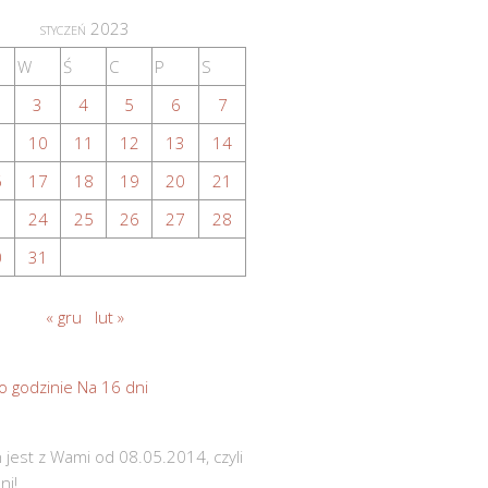
styczeń 2023
W
Ś
C
P
S
3
4
5
6
7
10
11
12
13
14
6
17
18
19
20
21
3
24
25
26
27
28
0
31
« gru
lut »
o godzinie
Na 16 dni
 jest z Wami od 08.05.2014, czyli
ni!