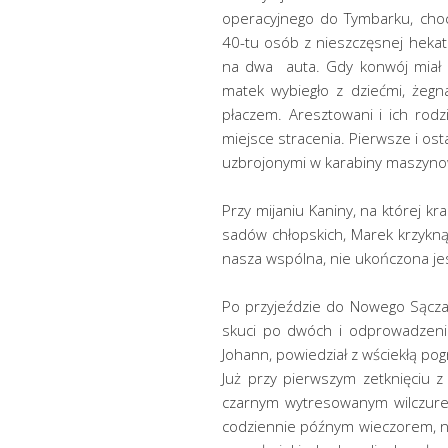
operacyjnego do Tymbarku, chocia
40-tu osób z nieszczęsnej heka
na dwa auta. Gdy konwój miał wy
matek wybiegło z dziećmi, żegn
płaczem. Aresztowani i ich rodzi
miejsce stracenia. Pierwsze i o
uzbrojonymi w karabiny maszyno
Przy mijaniu Kaniny, na której kr
sadów chłopskich, Marek krzykną
nasza wspólna, nie ukończona je
Po przyjeździe do Nowego Sącza 
skuci po dwóch i odprowadzeni 
Johann, powiedział z wściekłą pogr
Już przy pierwszym zetknięciu z
czarnym wytresowanym wilczure
codziennie późnym wieczorem, ni