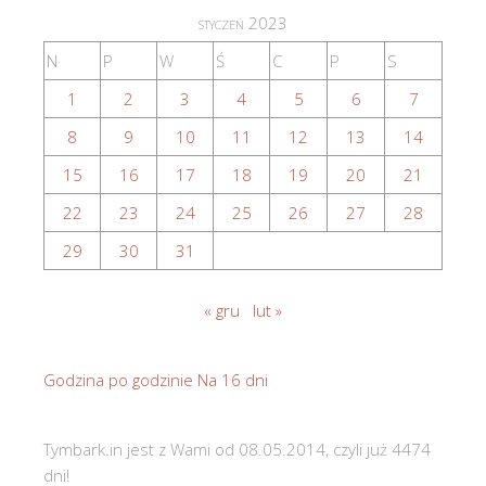
styczeń 2023
N
P
W
Ś
C
P
S
1
2
3
4
5
6
7
8
9
10
11
12
13
14
15
16
17
18
19
20
21
22
23
24
25
26
27
28
29
30
31
« gru
lut »
Godzina po godzinie
Na 16 dni
Tymbark.in jest z Wami od 08.05.2014, czyli już 4474
dni!