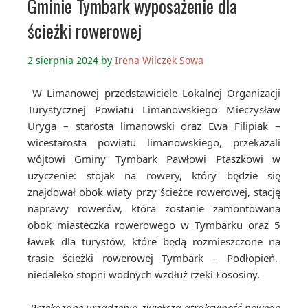
Gminie Tymbark wyposażenie dla
ścieżki rowerowej
2 sierpnia 2024
by
Irena Wilczek Sowa
W Limanowej przedstawiciele Lokalnej Organizacji
Turystycznej Powiatu Limanowskiego Mieczysław
Uryga – starosta limanowski oraz Ewa Filipiak –
wicestarosta powiatu limanowskiego, przekazali
wójtowi Gminy Tymbark Pawłowi Ptaszkowi w
użyczenie: stojak na rowery, który będzie się
znajdował obok wiaty przy ścieżce rowerowej, stację
naprawy rowerów, która zostanie zamontowana
obok miasteczka rowerowego w Tymbarku oraz 5
ławek dla turystów, które będą rozmieszczone na
trasie ścieżki rowerowej Tymbark – Podłopień,
niedaleko stopni wodnych wzdłuż rzeki Łososiny.
Przekazane urządzenia zwiększą atrakcyjność nowego