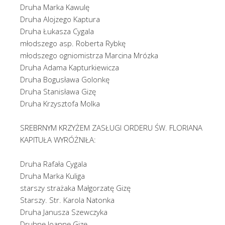
Druha Marka Kawulę
Druha Alojzego Kaptura
Druha Łukasza Cygala
młodszego asp. Roberta Rybkę
młodszego ogniomistrza Marcina Mrózka
Druha Adama Kapturkiewicza
Druha Bogusława Golonkę
Druha Stanisława Gizę
Druha Krzysztofa Molka
SREBRNYM KRZYŻEM ZASŁUGI ORDERU ŚW. FLORIANA
KAPITUŁA WYRÓŻNIŁA:
Druha Rafała Cygala
Druha Marka Kuliga
starszy strażaka Małgorzatę Gizę
Starszy. Str. Karola Natonka
Druha Janusza Szewczyka
Druhnę Joannę Gizę