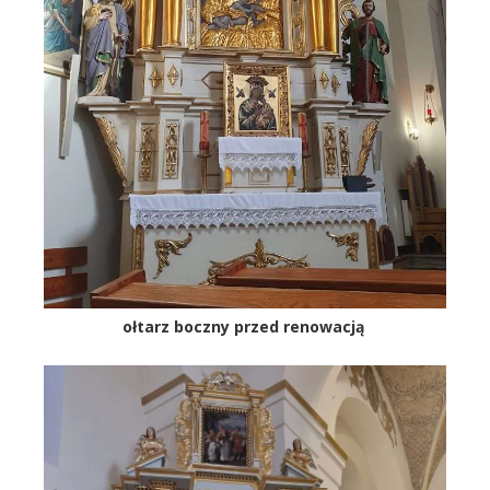
ołtarz boczny przed renowacją