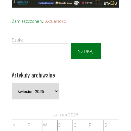
Zamieszczone w:
Aktualności
Szukaj
SZUKAJ
Artykuły archiwalne
Artykuły
archiwalne
kwiecień 2025
N
P
W
Ś
C
P
S