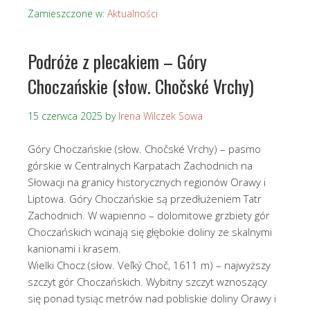
Zamieszczone w:
Aktualności
Podróże z plecakiem – Góry
Choczańskie (słow. Chočské Vrchy)
15 czerwca 2025
by
Irena Wilczek Sowa
Góry Choczańskie (słow. Chočské Vrchy) – pasmo
górskie w Centralnych Karpatach Zachodnich na
Słowacji na granicy historycznych regionów Orawy i
Liptowa. Góry Choczańskie są przedłużeniem Tatr
Zachodnich. W wapienno – dolomitowe grzbiety gór
Choczańskich wcinają się głębokie doliny ze skalnymi
kanionami i krasem.
Wielki Chocz (słow. Veľký Choč, 1611 m) – najwyższy
szczyt gór Choczańskich. Wybitny szczyt wznoszący
się ponad tysiąc metrów nad pobliskie doliny Orawy i