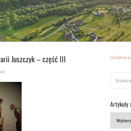
rii Juszczyk – część III
Godzina p
owa
Artykuły 
Artykuły
archiwaln