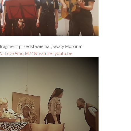
fragment przedstawienia „Swaty Morcina”
h?v=bTz3Amq-M74&feature=youtu.be