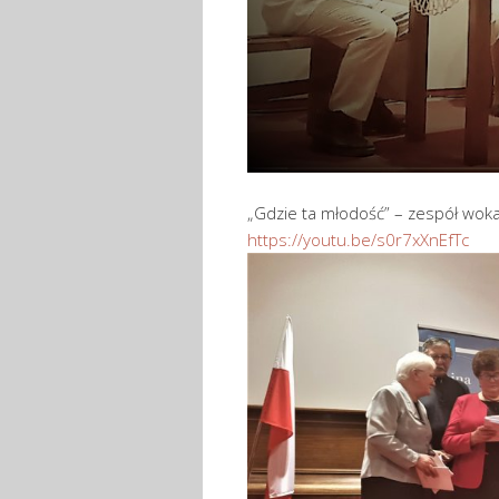
„Gdzie ta młodość” – zespół woka
https://youtu.be/s0r7xXnEfTc