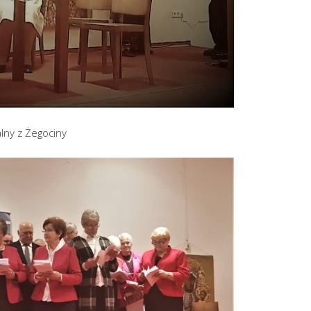
lny z Żegociny