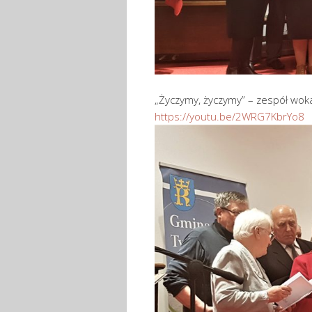
„Życzymy, życzymy” – zespół woka
https://youtu.be/2WRG7KbrYo8