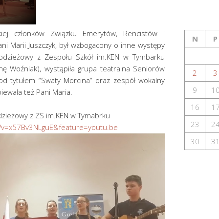
ckiej członków Związku Emerytów, Rencistów i
N
P
ni Marii Juszczyk, był wzbogacony o inne występy
młodzieżowy z Zespołu Szkół im.KEN w Tymbarku
nę Woźniak), wystąpiła grupa teatralna Seniorów
2
3
d tytułem “Swaty Morcina” oraz zespół wokalny
9
1
iewała też Pani Maria.
16
1
młodzieżowy z ZS im.KEN w Tymabrku
23
2
?v=x57Bv3NLguE&feature=youtu.be
30
3