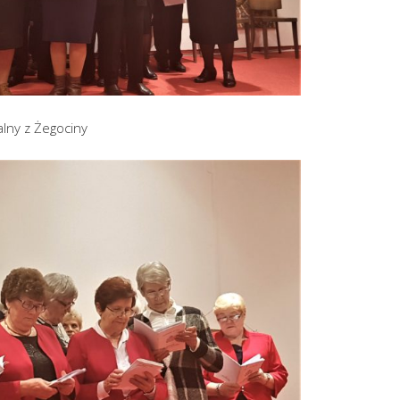
lny z Żegociny