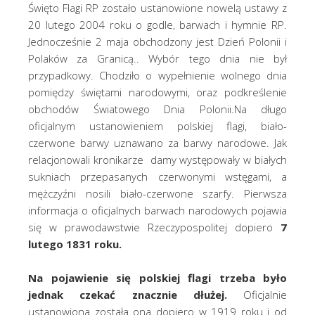
Święto Flagi RP zostało ustanowione nowelą ustawy z
20 lutego 2004 roku o godle, barwach i hymnie RP.
Jednocześnie 2 maja obchodzony jest Dzień Polonii i
Polaków za Granicą.. Wybór tego dnia nie był
przypadkowy. Chodziło o wypełnienie wolnego dnia
pomiędzy świętami narodowymi, oraz podkreślenie
obchodów Światowego Dnia Polonii.Na długo
oficjalnym ustanowieniem polskiej flagi, biało-
czerwone barwy uznawano za barwy narodowe. Jak
relacjonowali kronikarze damy występowały w białych
sukniach przepasanych czerwonymi wstęgami, a
mężczyźni nosili biało-czerwone szarfy. Pierwsza
informacja o oficjalnych barwach narodowych pojawia
się w prawodawstwie Rzeczypospolitej dopiero
7
lutego 1831 roku.
Na pojawienie się polskiej flagi trzeba było
jednak czekać znacznie dłużej.
Oficjalnie
ustanowiona została ona dopiero w 1919 roku i od