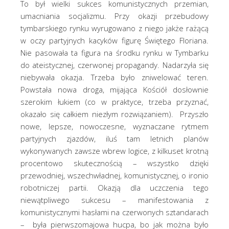
To był wielki sukces komunistycznych przemian,
umacniania socjalizmu. Przy okazji przebudowy
tymbarskiego rynku wyrugowano z niego jakże rażącą
w oczy partyjnych kacyków figurę Świętego Floriana.
Nie pasowała ta figura na środku rynku w Tymbarku
do ateistycznej, czerwonej propagandy. Nadarzyła się
niebywała okazja. Trzeba było zniwelować teren.
Powstała nowa droga, mijająca Kościół dosłownie
szerokim łukiem (co w praktyce, trzeba przyznać,
okazało się całkiem niezłym rozwiązaniem). Przyszło
nowe, lepsze, nowoczesne, wyznaczane rytmem
partyjnych zjazdów, iluś tam letnich planów
wykonywanych zawsze wbrew logice, z kilkuset krotną
procentowo skutecznością – wszystko dzięki
przewodniej, wszechwładnej, komunistycznej, o ironio
robotniczej partii. Okazją dla uczczenia tego
niewątpliwego sukcesu – manifestowania z
komunistycznymi hasłami na czerwonych sztandarach
– była pierwszomajowa hucpa, bo jak można było