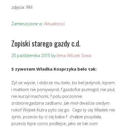
zdjęcia: RM
Zamieszczone w:
Aktualności
Zopiski starego gazdy c.d.
20 października 2015
by
Irena Wilczek Sowa
S zywotem Władka Kosprzyka beło tak:
Zył se wiycie, i dobrze mu beło, bo beł jedynok, łojcem
i matkom nie poniywiyroł, f gazdofce pumogoł, nie piuł,
nie kurzył machorki, f polu porzonnie
zrobione,gadzina zadbano. Jak mioł dwaścia siedym
rokof Wojtek Kutra pyto się go: Cego ty się Władek nie
zynis, pszecio by ci się baba f chałpie pszydała,
pszecio łojce coros podlejse, jako ze tak som