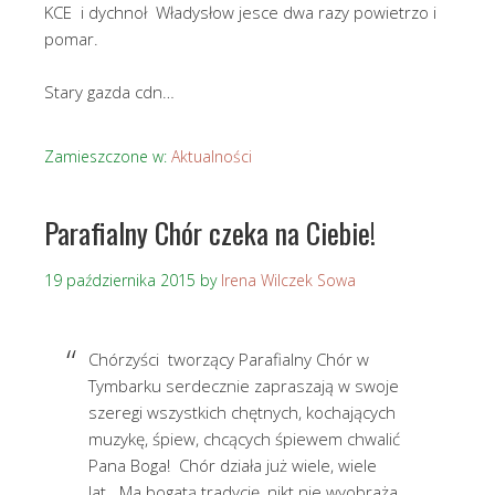
KCE i dychnoł Władysłow jesce dwa razy powietrzo i
pomar.
Stary gazda cdn…
Zamieszczone w:
Aktualności
Parafialny Chór czeka na Ciebie!
19 października 2015
by
Irena Wilczek Sowa
Chórzyści tworzący Parafialny Chór w
Tymbarku serdecznie zapraszają w swoje
szeregi wszystkich chętnych, kochających
muzykę, śpiew, chcących śpiewem chwalić
Pana Boga! Chór działa już wiele, wiele
lat. Ma bogatą tradycję, nikt nie wyobraża