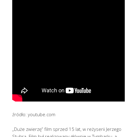
źródło: youtube.com
„Duże zwierzę” film sprzed 15 lat, w reżyserii Jerzego
Stuhra. Film był realizowany głównie w Tymbarku, a