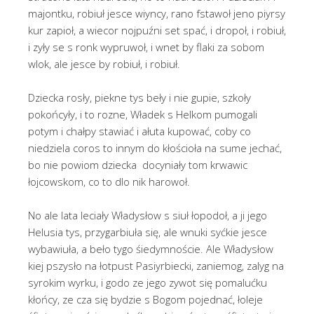
majontku, robiuł jesce wiyncy, rano fstawoł jeno piyrsy
kur zapioł, a wiecor nojpuźni set spać, i dropoł, i robiuł,
i zyły se s ronk wypruwoł, i wnet by flaki za sobom
wlok, ale jesce by robiuł, i robiuł.
Dziecka rosły, piekne tys beły i nie gupie, szkoły
pokońcyły, i to rozne, Władek s Helkom pumogali
potym i chałpy stawiać i ałuta kupować, coby co
niedziela coros to innym do kłościoła na sume jechać,
bo nie powiom dziecka docyniały tom krwawic
łojcowskom, co to dlo nik harowoł.
No ale lata leciały Władysłow s siuł łopodoł, a ji jego
Helusia tys, przygarbiuła się, ale wnuki syćkie jesce
wybawiuła, a beło tygo śiedymnoście. Ale Władysłow
kiej pszysło na łotpust Pasiyrbiecki, zaniemog, zalyg na
syrokim wyrku, i godo ze jego zywot się pomalućku
kłońcy, ze cza się bydzie s Bogom pojednać, łoleje