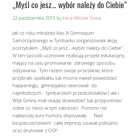
„Myśl co jesz… wybór należy do Ciebie”
22 października 2015
by
Irena Wilczek Sowa
Jak co roku młodzież klas III Gimnazjum
Samorządowego w Tymbarku zorganizowała akcję
pod tytułem „Myśl co jesz… wybór należy do Ciebie”.
W ten sposób uczniowie realizują projekt edukacyjny,
mający na celu promowanie zdrowego sposobu
odżywiania. Tym razem swoje przesłanie, które
przybrało spektaklu lub można nawet powiedzieć
happeningu, gimnazjaliści skierowali do
najmłodszych… tymbarskich przedszkolaków ( ale i
Wójt Gminy miał okazję dowiedzieć lub przypomnieć
sobie co nieco w tym zakresie). Pomimo nie
najlepszej aury humory dopisywały. Nad
bezpieczeństwem całej imprezy czuwali policjanci
oraz druhowie z OSP.