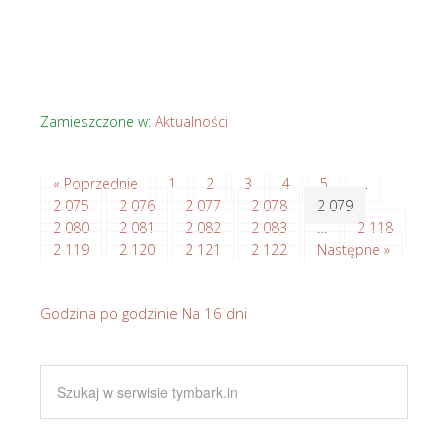
Zamieszczone w:
Aktualności
« Poprzednie
1
2
3
4
5
…
2 075
2 076
2 077
2 078
2 079
2 080
2 081
2 082
2 083
…
2 118
2 119
2 120
2 121
2 122
Następne »
Godzina po godzinie
Na 16 dni