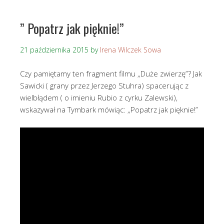
” Popatrz jak pięknie!”
21 października 2015
by
Irena Wilczek Sowa
Czy pamiętamy ten fragment filmu „Duże zwierzę”? Jak
Sawicki ( grany przez Jerzego Stuhra) spacerując z
wielbłądem ( o imieniu Rubio z cyrku Zalewski),
wskazywał na Tymbark mówiąc: „Popatrz jak pięknie!”