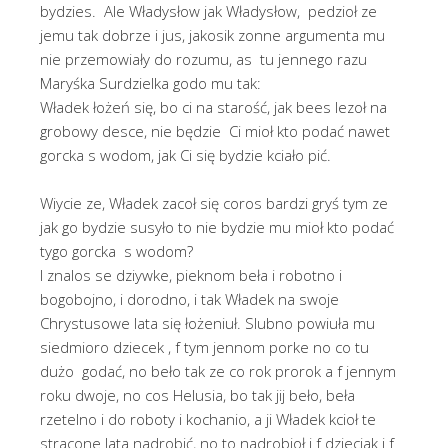
bydzies. Ale Władysłow jak Władysłow, pedzioł ze
jemu tak dobrze i jus, jakosik zonne argumenta mu
nie przemowiały do rozumu, as tu jennego razu
Maryśka Surdzielka godo mu tak:
Władek łożeń się, bo ci na starość, jak bees lezoł na
grobowy desce, nie będzie Ci mioł kto podać nawet
gorcka s wodom, jak Ci się bydzie kciało pić.
Wiycie ze, Władek zacoł się coros bardzi gryś tym ze
jak go bydzie susyło to nie bydzie mu mioł kto podać
tygo gorcka s wodom?
I znalos se dziywke, pieknom beła i robotno i
bogobojno, i dorodno, i tak Władek na swoje
Chrystusowe lata się łożeniuł. Slubno powiuła mu
siedmioro dziecek , f tym jennom porke no co tu
dużo godać, no beło tak ze co rok prorok a f jennym
roku dwoje, no cos Helusia, bo tak jij beło, beła
rzetelno i do roboty i kochanio, a ji Władek kcioł te
stracone lata nadrobić, no to nadrobioł i f dzieciak i f