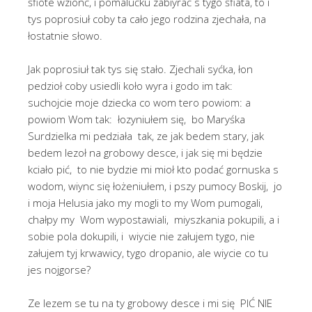
śfiote wzionć, i pomalućku zabiyrać s tygo śfiata, to i
tys poprosiuł coby ta cało jego rodzina zjechała, na
łostatnie słowo.
Jak poprosiuł tak tys się stało. Zjechali syćka, łon
pedzioł coby usiedli koło wyra i godo im tak:
suchojcie moje dziecka co wom tero powiom: a
powiom Wom tak: łozyniułem się, bo Maryśka
Surdzielka mi pedziała tak, ze jak bedem stary, jak
bedem lezoł na grobowy desce, i jak się mi będzie
kciało pić, to nie bydzie mi mioł kto podać gornuska s
wodom, wiync się łożeniułem, i pszy pumocy Boskij, jo
i moja Helusia jako my mogli to my Wom pumogali,
chałpy my Wom wypostawiali, miyszkania pokupili, a i
sobie pola dokupili, i wiycie nie załujem tygo, nie
załujem tyj krwawicy, tygo dropanio, ale wiycie co tu
jes nojgorse?
Ze lezem se tu na ty grobowy desce i mi się PIĆ NIE