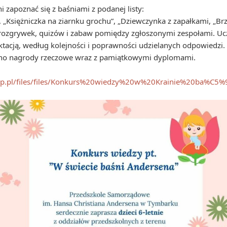
 zapoznać się z baśniami z podanej listy:
, „Księżniczka na ziarnku grochu”, „Dziewczynka z zapałkami, „Br
 rozgrywek, quizów i zabaw pomiędzy zgłoszonymi zespołami. U
ktacją, według kolejności i poprawności udzielanych odpowiedzi.
iano nagrody rzeczowe wraz z pamiątkowymi dyplomami.
.iap.pl/files/files/Konkurs%20wiedzy%20w%20Krainie%20ba%C