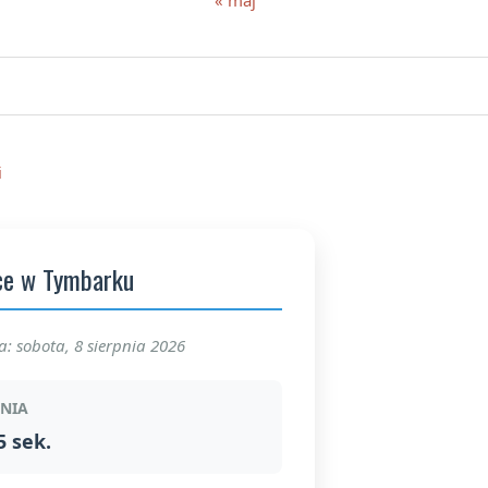
i
ce w Tymbarku
a: sobota, 8 sierpnia 2026
DNIA
5 sek.