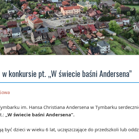
u w konkursie pt. „W świecie baśni Andersena”
 Sowa
mbarku im. Hansa Christiana Andersena w Tymbarku serdecznie
t.:
„W świecie baśni Andersena”.
 być dzieci w wieku 6 lat, uczęszczające do przedszkoli lub odd