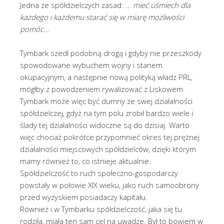
Jedna ze spółdzielczych zasad: …
mieć uśmiech dla
każdego i każdemu starać się w miarę możliwości
pomóc…
Tymbark szedł podobną drogą i gdyby nie przeszkody
spowodowane wybuchem wojny i stanem
okupacyjnym, a następnie nową polityką władz PRL,
mógłby z powodzeniem rywalizować z Liskowem.
Tymbark może więc być dumny ze swej działalności
spółdzielczej, gdyż na tym polu zrobił bardzo wiele i
ślady tej działalności widoczne są do dzisiaj. Warto
więc chociaż pokrótce przypomnieć okres tej prężnej
działalności miejscowych spółdzielców, dzięki którym
mamy również to, co istnieje aktualnie.
Spółdzielczość to ruch społeczno-gospodarczy
powstały w połowie XIX wieku, jako ruch samoobrony
przed wyzyskiem posiadaczy kapitału.
Również i w Tymbarku spółdzielczość, jaka się tu
rodziła, miała ten sam cel na uwadze. Był to bowiem w