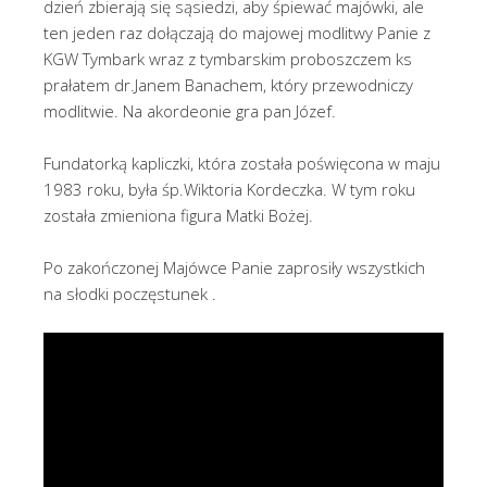
dzień zbierają się sąsiedzi, aby śpiewać majówki, ale
ten jeden raz dołączają do majowej modlitwy Panie z
KGW Tymbark wraz z tymbarskim proboszczem ks
prałatem dr.Janem Banachem, który przewodniczy
modlitwie. Na akordeonie gra pan Józef.
Fundatorką kapliczki, która została poświęcona w maju
1983 roku, była śp.Wiktoria Kordeczka. W tym roku
została zmieniona figura Matki Bożej.
Po zakończonej Majówce Panie zaprosiły wszystkich
na słodki poczęstunek .