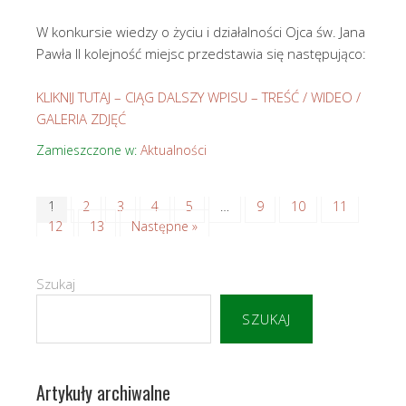
W konkursie wiedzy o życiu i działalności Ojca św. Jana
Pawła II kolejność miejsc przedstawia się następująco:
KLIKNIJ TUTAJ – CIĄG DALSZY WPISU – TREŚĆ / WIDEO /
GALERIA ZDJĘĆ
Zamieszczone w:
Aktualności
1
2
3
4
5
…
9
10
11
12
13
Następne »
Szukaj
SZUKAJ
Artykuły archiwalne