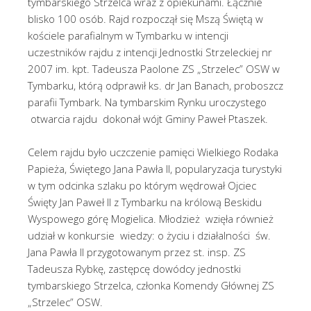
tymbarskiego Strzelca wraz z opiekunami. Łącznie
blisko 100 osób. Rajd rozpoczął się Mszą Świętą w
kościele parafialnym w Tymbarku w intencji
uczestników rajdu z intencji Jednostki Strzeleckiej nr
2007 im. kpt. Tadeusza Paolone ZS „Strzelec” OSW w
Tymbarku, którą odprawił ks. dr Jan Banach, proboszcz
parafii Tymbark. Na tymbarskim Rynku uroczystego
otwarcia rajdu dokonał wójt Gminy Paweł Ptaszek.
Celem rajdu było uczczenie pamięci Wielkiego Rodaka
Papieża, Świętego Jana Pawła II, popularyzacja turystyki
w tym odcinka szlaku po którym wędrował Ojciec
Święty Jan Paweł II z Tymbarku na królową Beskidu
Wyspowego górę Mogielica. Młodzież wzięła również
udział w konkursie wiedzy: o życiu i działalności św.
Jana Pawła II przygotowanym przez st. insp. ZS
Tadeusza Rybkę, zastępcę dowódcy jednostki
tymbarskiego Strzelca, członka Komendy Głównej ZS
„Strzelec” OSW.