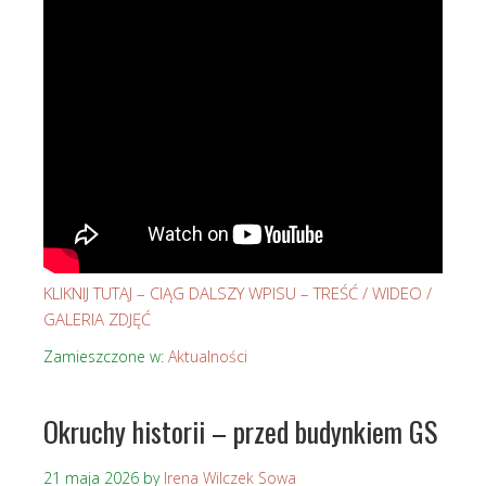
KLIKNIJ TUTAJ – CIĄG DALSZY WPISU – TREŚĆ / WIDEO /
GALERIA ZDJĘĆ
Zamieszczone w:
Aktualności
Okruchy historii – przed budynkiem GS
21 maja 2026
by
Irena Wilczek Sowa