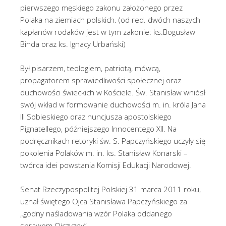
pierwszego męskiego zakonu założonego przez
Polaka na ziemiach polskich. (od red. dwóch naszych
kapłanów rodaków jest w tym zakonie: ks.Bogusław
Binda oraz ks. Ignacy Urbański)
Był pisarzem, teologiem, patriotą, mówcą,
propagatorem sprawiedliwości społecznej oraz
duchowości świeckich w Kościele. Św. Stanisław wniósł
swój wkład w formowanie duchowości m. in. króla Jana
III Sobieskiego oraz nuncjusza apostolskiego
Pignatellego, późniejszego Innocentego XII. Na
podręcznikach retoryki św. S. Papczyńskiego uczyły się
pokolenia Polaków m. in. ks. Stanisław Konarski –
twórca idei powstania Komisji Edukacji Narodowej.
Senat Rzeczypospolitej Polskiej 31 marca 2011 roku,
uznał świętego Ojca Stanisława Papczyńskiego za
„godny naśladowania wzór Polaka oddanego
sprawom Ojczyzny”.