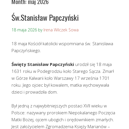
Month:
maj 2026
Św.Stanisław Papczyński
18 maja 2026
by
Irena Wilczek Sowa
18 maja Kościół katolicki wspomniana św. Stanisława
Papczyńskiego.
Święty Stanisław Papczyński
urodził się 18 maja
1631 roku w Podegrodziu koło Starego Sącza. Zmarł
w Górze Kalwarii koło Warszawy 17 września 1701
roku. Jego ojciec był kowalem, matka wychowywała
dzieci i prowadziła dom.
Był jedną z najwybitniejszych postaci XVII wieku w
Polsce: nazywany prorokiem Niepokalanego Poczęcia
Matki Bożej, ojcem ubogich i orędownikiem zmarłych.
Jest założycielem Zgromadzenia Księży Marianów –