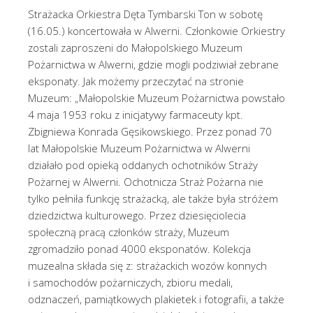
Strażacka Orkiestra Dęta Tymbarski Ton w sobotę
(16.05.) koncertowała w Alwerni. Członkowie Orkiestry
zostali zaproszeni do Małopolskiego Muzeum
Pożarnictwa w Alwerni, gdzie mogli podziwiał zebrane
eksponaty. Jak możemy przeczytać na stronie
Muzeum: „Małopolskie Muzeum Pożarnictwa powstało
4 maja 1953 roku z inicjatywy farmaceuty kpt.
Zbigniewa Konrada Gęsikowskiego. Przez ponad 70
lat Małopolskie Muzeum Pożarnictwa w Alwerni
działało pod opieką oddanych ochotników Straży
Pożarnej w Alwerni. Ochotnicza Straż Pożarna nie
tylko pełniła funkcję strażacką, ale także była stróżem
dziedzictwa kulturowego. Przez dziesięciolecia
społeczną pracą członków straży, Muzeum
zgromadziło ponad 4000 eksponatów. Kolekcja
muzealna składa się z: strażackich wozów konnych
i samochodów pożarniczych, zbioru medali,
odznaczeń, pamiątkowych plakietek i fotografii, a także