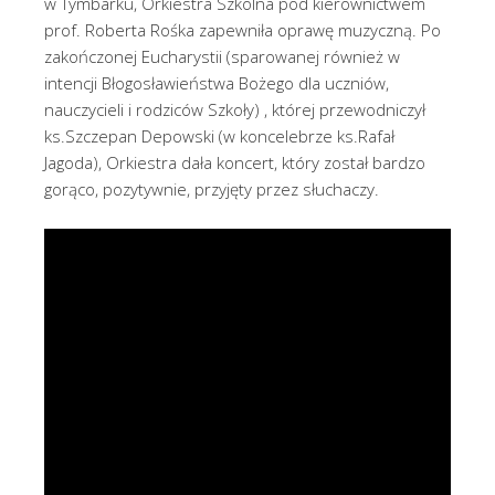
w Tymbarku, Orkiestra Szkolna pod kierownictwem
prof. Roberta Rośka zapewniła oprawę muzyczną. Po
zakończonej Eucharystii (sparowanej również w
intencji Błogosławieństwa Bożego dla uczniów,
nauczycieli i rodziców Szkoły) , której przewodniczył
ks.Szczepan Depowski (w koncelebrze ks.Rafał
Jagoda), Orkiestra dała koncert, który został bardzo
gorąco, pozytywnie, przyjęty przez słuchaczy.