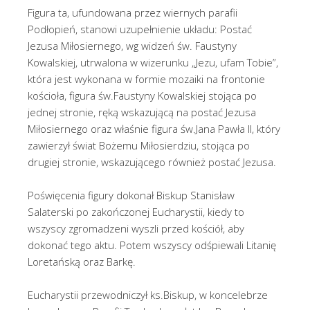
Figura ta, ufundowana przez wiernych parafii
Podłopień, stanowi uzupełnienie układu: Postać
Jezusa Miłosiernego, wg widzeń św. Faustyny
Kowalskiej, utrwalona w wizerunku „Jezu, ufam Tobie”,
która jest wykonana w formie mozaiki na frontonie
kościoła, figura św.Faustyny Kowalskiej stojąca po
jednej stronie, ręką wskazującą na postać Jezusa
Miłosiernego oraz właśnie figura św.Jana Pawła II, który
zawierzył świat Bożemu Miłosierdziu, stojąca po
drugiej stronie, wskazującego również postać Jezusa.
Poświęcenia figury dokonał Biskup Stanisław
Salaterski po zakończonej Eucharystii, kiedy to
wszyscy zgromadzeni wyszli przed kościół, aby
dokonać tego aktu. Potem wszyscy odśpiewali Litanię
Loretańską oraz Barkę.
Eucharystii przewodniczył ks.Biskup, w koncelebrze