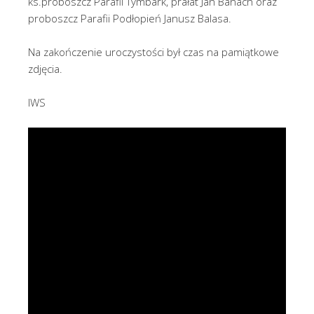
ks.proboszcz Parafii Tymbark, prałat Jan Banach oraz
proboszcz Parafii Podłopień Janusz Balasa.
Na zakończenie uroczystości był czas na pamiątkowe
zdjęcia.
IWS