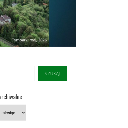
SZUKAJ
archiwalne
e