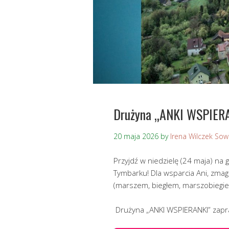
Drużyna „ANKI WSPIERA
20 maja 2026
by
Irena Wilczek So
Przyjdź w niedzielę (24 maja) n
Tymbarku! Dla wsparcia Ani, zmag
(marszem, biegłem, marszobieg
Drużyna „ANKI WSPIERANKI” zapras