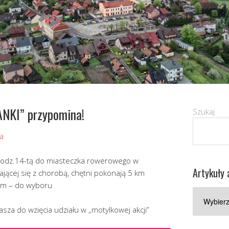
NKI” przypomina!
Szukaj
wa
a godz.14-tą do miasteczka rowerowego w
Artykuły 
ającej się z chorobą, chętni pokonają 5 km
iem – do wyboru
Artykuły
archiwaln
za do wzięcia udziału w „motylkowej akcji”