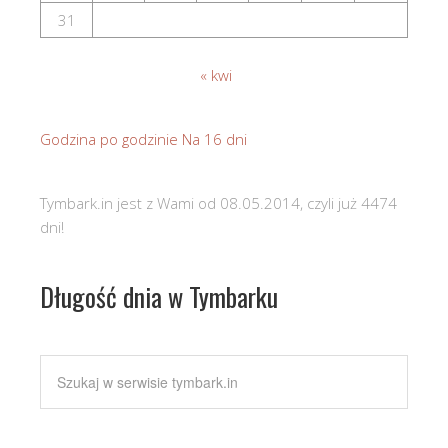
31
« kwi
Godzina po godzinie
Na 16 dni
Tymbark.in jest z Wami od 08.05.2014, czyli już 4474
dni!
Długość dnia w Tymbarku