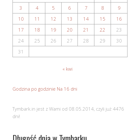
3
4
5
6
7
8
9
10
11
12
13
14
15
16
17
18
19
20
21
22
23
24
25
26
27
28
29
30
31
« kwi
Godzina po godzinie
Na 16 dni
Tymbark.in jest z Wami od 08.05.2014, czyli już 4476
dni!
Długość dnia w Tymbarku