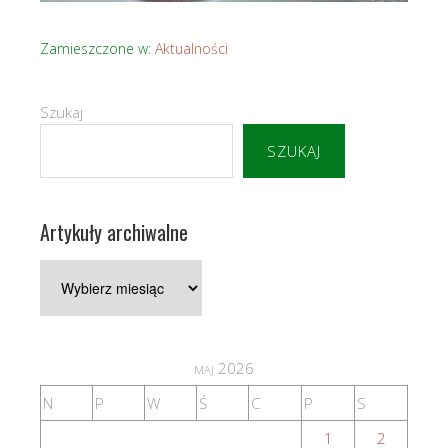
Zamieszczone w:
Aktualności
Szukaj
SZUKAJ
Artykuły archiwalne
Artykuły
archiwalne
maj 2026
N
P
W
Ś
C
P
S
1
2