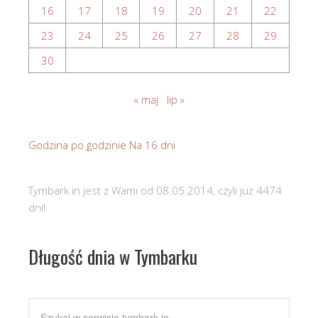
16
17
18
19
20
21
22
23
24
25
26
27
28
29
30
« maj
lip »
Godzina po godzinie
Na 16 dni
Tymbark.in jest z Wami od 08.05.2014, czyli już 4474
dni!
Długość dnia w Tymbarku