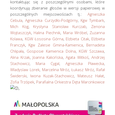
kontaktując się z poszczególnymi osobami, które
koordynują zbieranie głosów w wersji papierowej w
poszczególnych miejscowościach tj.:
Agnieszka
Cebula
,
Agnieszka Curzydło-Podgórny
,
Kgw Tymbark
,
Mich Kog
,
Krystyna Stanisław Kurczab
,
Zenona
Wojtaszczyk
,
Halina Piechnik
,
Maria Wróbel
,
Zuzanna
Kolawa
,
KGW Łososina Górna
,
Elzbieta Citak
,
Elżbieta
Franczyk
,
Kgw Zalesie Gmina-Kamienica
,
Bernadeta
Chlipała
,
Gosposie Kamienica Dolna
,
KGW Szczawa
,
Alina Krzak
,
Joanna Kalicińska
,
Agata Witkoś
,
Andrzej
Stachowicz
,
Maria Cygal
,
Agnieszka Pławecka
,
Wladyslaw Lorek
,
Marcelina Mróz
,
Łukasz Mróz
,
Rafał
Świderski
,
Iwona Kuzak-Stachowicz
,
Mateusz Hałat
,
Zofia Trzópek
,
Parafialna Orkiestra Dęta Marcinkowice
„