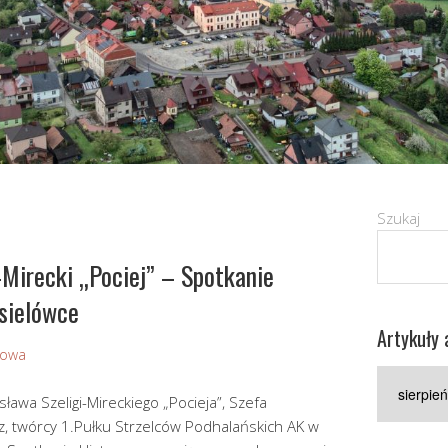
Szukaj
-Mirecki „Pociej” – Spotkanie
sielówce
Artykuły 
Sowa
Artykuły
archiwaln
sława Szeligi-Mireckiego „Pocieja”, Szefa
z, twórcy 1.Pułku Strzelców Podhalańskich AK w