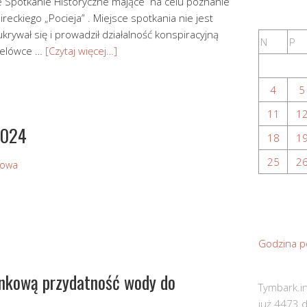
e Spotkanie Historyczne mające na celu poznanie
Mireckiego „Pocieja” . Miejsce spotkania nie jest
rywał się i prowadził działalność konspiracyjną
N
P
sielówce …
[Czytaj więcej…]
4
5
11
1
2024
18
1
25
2
Sowa
Godzina p
unkową przydatność wody do
Tymbark.in
już 4473 d