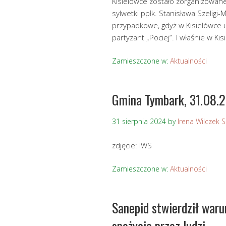
Kisielówce zostało zorganizowan
sylwetki ppłk. Stanisława Szeligi-
przypadkowe, gdyż w Kisielówce uk
partyzant „Pociej”. I właśnie w Ki
Zamieszczone w:
Aktualności
Gmina Tymbark, 31.08.
31 sierpnia 2024
by
Irena Wilczek 
zdjęcie: IWS
Zamieszczone w:
Aktualności
Sanepid stwierdził war
spożycia przez ludzi