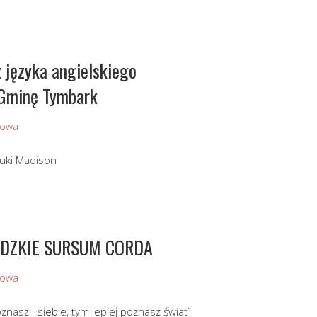
z języka angielskiego
 Gminę Tymbark
Sowa
uki Madison
IDZKIE SURSUM CORDA
Sowa
j poznasz siebie, tym lepiej poznasz świat”