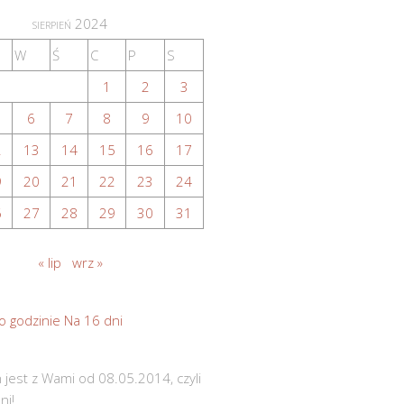
sierpień 2024
W
Ś
C
P
S
1
2
3
6
7
8
9
10
2
13
14
15
16
17
9
20
21
22
23
24
6
27
28
29
30
31
« lip
wrz »
o godzinie
Na 16 dni
 jest z Wami od 08.05.2014, czyli
ni!