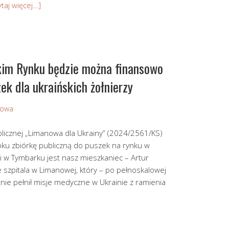
ytaj więcej…]
kim Rynku będzie można finansowo
k dla ukraińskich żołnierzy
Sowa
blicznej „Limanowa dla Ukrainy” (2024/2561/KS)
ku zbiórkę publiczną do puszek na rynku w
 w Tymbarku jest nasz mieszkaniec – Artur
 szpitala w Limanowej, który – po pełnoskalowej
otnie pełnił misje medyczne w Ukrainie z ramienia