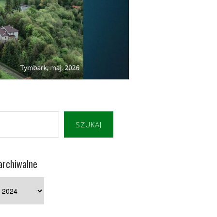
SZUKAJ
archiwalne
e