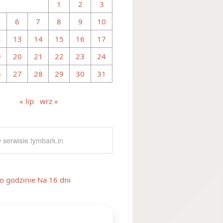
1
2
3
6
7
8
9
10
2
13
14
15
16
17
9
20
21
22
23
24
6
27
28
29
30
31
« lip
wrz »
o godzinie
Na 16 dni