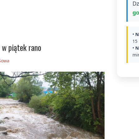
Dz
go
•
N
15 
 w piątek rano
•
N
min
 Sowa