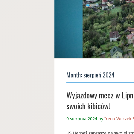
Month:
sierpień 2024
Wyjazdowy mecz w Lipni
swoich kibiców!
9 sierpnia 2024
by
Irena Wilczek
KS Harnaś zaprasza na swojej st