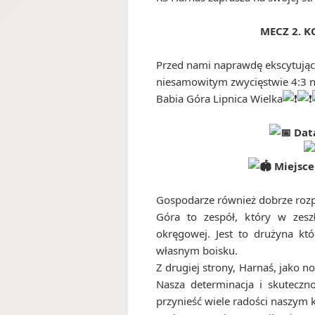
MECZ 2. K
Przed nami naprawdę ekscytując
niesamowitym zwycięstwie 4:3 n
Babia Góra Lipnica Wielka
Data
Miejsce:
Gospodarze również dobrze rozp
Góra to zespół, który w zesz
okręgowej. Jest to drużyna któ
własnym boisku.
Z drugiej strony, Harnaś, jako n
Nasza determinacja i skuteczn
przynieść wiele radości naszym 