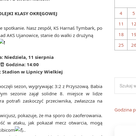
4
5
OLEJKI KLASY OKRĘGOWEJ
11
1
e spotkanie. Nasz zespół, KS Harnaś Tymbark, po
18
1
ad AKS Ujanowice, stanie do walki z drużyną
25
2
: Niedziela, 11 sierpnia
Godzina: 14:00
 Stadion w Lipnicy Wielkiej
oczęli sezon, wygrywając 3:2 z Przyszową. Babia
łym sezonie zajął solidne 8. miejsce w lidze
ra potrafi zaskoczyć przeciwnika, zwłaszcza na
Godzina p
owicjusz, pokazuje, że ma sporo do zaoferowania.
ość w ataku, jak pokazał mecz otwarcia, mogą
kibicom
.