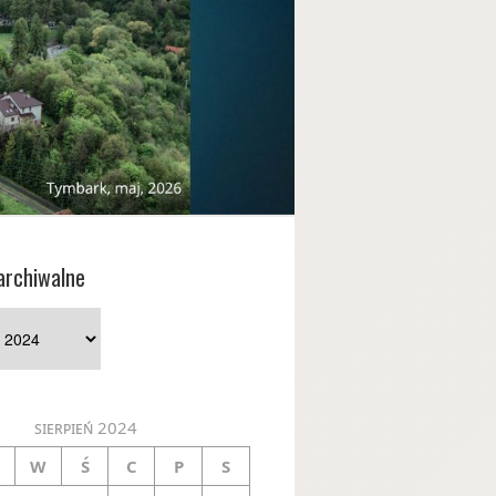
archiwalne
e
sierpień 2024
W
Ś
C
P
S