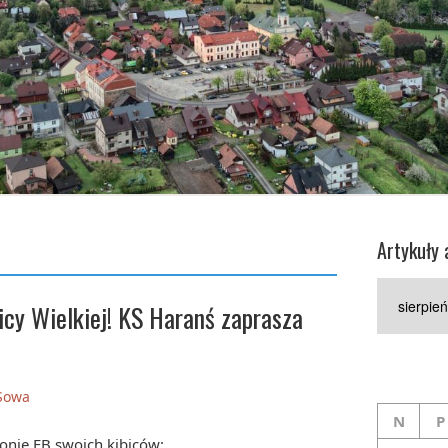
Artykuły 
Artykuły
cy Wielkiej! KS Haranś zaprasza
archiwaln
 Sowa
N
P
ronie FB swoich kibiców: