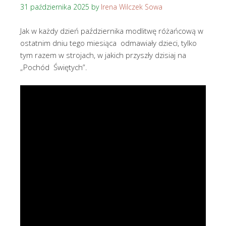
31 października 2025
by
Irena Wilczek Sowa
Jak w każdy dzień października modlitwę różańcową w
ostatnim dniu tego miesiąca odmawiały dzieci, tylko
tym razem w strojach, w jakich przyszły dzisiaj na
„Pochód Świętych”.