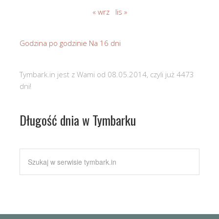
« wrz
lis »
Godzina po godzinie
Na 16 dni
Tymbark.in jest z Wami od 08.05.2014, czyli już 4473
dni!
Długość dnia w Tymbarku