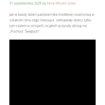
31 października 2025
by
Irena Wilczek Sowa
Jak w każdy dzień października modlitwę różańcową w
ostatnim dniu tego miesiąca odmawiały dzieci, tylko
tym razem w strojach, w jakich przyszły dzisiaj na
„Pochód Świętych”.