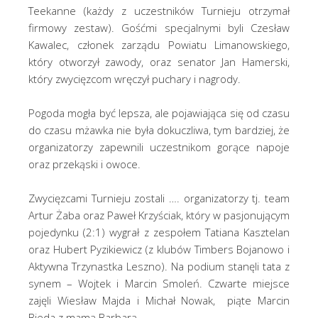
Teekanne (każdy z uczestników Turnieju otrzymał
firmowy zestaw). Gośćmi specjalnymi byli Czesław
Kawalec, członek zarządu Powiatu Limanowskiego,
który otworzył zawody, oraz senator Jan Hamerski,
który zwycięzcom wręczył puchary i nagrody.
Pogoda mogła być lepsza, ale pojawiająca się od czasu
do czasu mżawka nie była dokuczliwa, tym bardziej, że
organizatorzy zapewnili uczestnikom gorące napoje
oraz przekąski i owoce.
Zwycięzcami Turnieju zostali …. organizatorzy tj. team
Artur Żaba oraz Paweł Krzyściak, który w pasjonującym
pojedynku (2:1) wygrał z zespołem Tatiana Kasztelan
oraz Hubert Pyzikiewicz (z klubów Timbers Bojanowo i
Aktywna Trzynastka Leszno). Na podium stanęli tata z
synem – Wojtek i Marcin Smoleń. Czwarte miejsce
zajęli Wiesław Majda i Michał Nowak, piąte Marcin
Bieda z mamą Barbarą.