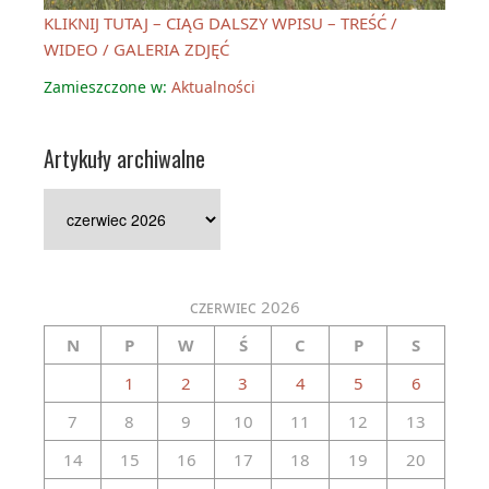
KLIKNIJ TUTAJ – CIĄG DALSZY WPISU – TREŚĆ /
WIDEO / GALERIA ZDJĘĆ
Zamieszczone w:
Aktualności
Artykuły archiwalne
Artykuły
archiwalne
czerwiec 2026
N
P
W
Ś
C
P
S
1
2
3
4
5
6
7
8
9
10
11
12
13
14
15
16
17
18
19
20