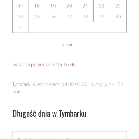
17
18
19
20
21
22
23
24
25
26
27
28
29
30
31
« kwi
Godzina po godzinie
Na 16 dni
Tymbark.in jest z Wami od 08.05.2014, czyli już 4476
dni!
Długość dnia w Tymbarku