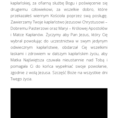
kapłańskiej, za ofiarną służbę Bogu i poświęcenie się
drugiemu człowiekowi, za wszelkie dobro, które
przekazałeś wiernym Kościoła poprzez swą posługę.
Zawierzamy Twoje kapłaństwo Jezusowi Chrystusowi –
Dobremu Pasterzowi oraz Maryi – Królowej Apostołów
i Matce Kapłanów. Życzymy aby Pan Jezus, który Cię
wybrał powołując do uczestnictwa w swym jedynym
odwiecznym kapłaństwie, obdarzał Cię wszelkimi
łaskami i zdrowiem w dalszym kapłańskim życiu, aby
Matka Najświętsza czuwała nieustannie nad Tobą i
pomagała Ci do końca wypełniać swoje powołanie,
zgodnie z wolą Jezusa. Szczęść Boże na wszystkie dni
Twego życia.