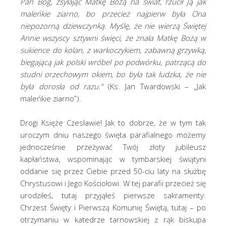
Pan Bóg, zsyłając Matkę Bożą na świat, rzucił Ją jak
maleńkie ziarno, bo przecież najpierw była Ona
niepozorną dziewczynką. Myślę, że nie wierzą Świętej
Annie wszyscy sztywni święci, że znała Matkę Bożą w
sukience do kolan, z warkoczykiem, zabawną grzywką,
biegającą jak polski wróbel po podwórku, patrzącą do
studni orzechowym okiem, bo była tak ludzka, że nie
była dorosła od razu.”
(Ks. Jan Twardowski – „Jak
maleńkie ziarno”).
Drogi Księże Czesławie! Jak to dobrze, że w tym tak
uroczym dniu naszego święta parafialnego możemy
jednocześnie przeżywać Twój złoty jubileusz
kapłaństwa, wspominając w tymbarskiej świątyni
oddanie się przez Ciebie przed 50-ciu laty na służbę
Chrystusowi i Jego Kościołowi. W tej parafii przecież się
urodziłeś, tutaj przyjąłeś pierwsze sakramenty:
Chrzest Święty i Pierwszą Komunię Świętą, tutaj – po
otrzymaniu w katedrze tarnowskiej z rąk biskupa