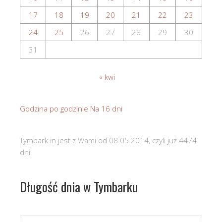
17
18
19
20
21
22
23
24
25
26
27
28
29
30
31
« kwi
Godzina po godzinie
Na 16 dni
Tymbark.in jest z Wami od 08.05.2014, czyli już 4474
dni!
Długość dnia w Tymbarku