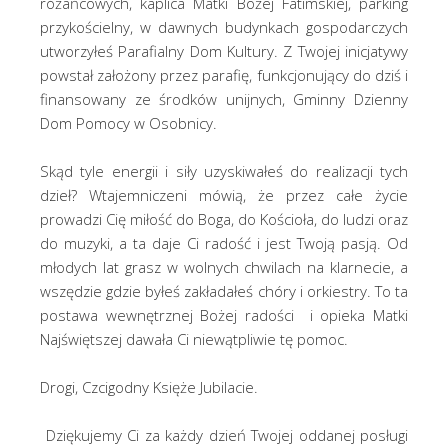
różańcowych, kaplica Matki Bożej Fatimskiej, parking
przykościelny, w dawnych budynkach gospodarczych
utworzyłeś Parafialny Dom Kultury. Z Twojej inicjatywy
powstał założony przez parafię, funkcjonujący do dziś i
finansowany ze środków unijnych, Gminny Dzienny
Dom Pomocy w Osobnicy.
Skąd tyle energii i siły uzyskiwałeś do realizacji tych
dzieł? Wtajemniczeni mówią, że przez całe życie
prowadzi Cię miłość do Boga, do Kościoła, do ludzi oraz
do muzyki, a ta daje Ci radość i jest Twoją pasją. Od
młodych lat grasz w wolnych chwilach na klarnecie, a
wszędzie gdzie byłeś zakładałeś chóry i orkiestry. To ta
postawa wewnętrznej Bożej radości i opieka Matki
Najświętszej dawała Ci niewątpliwie tę pomoc.
Drogi, Czcigodny Księże Jubilacie.
Dziękujemy Ci za każdy dzień Twojej oddanej posługi