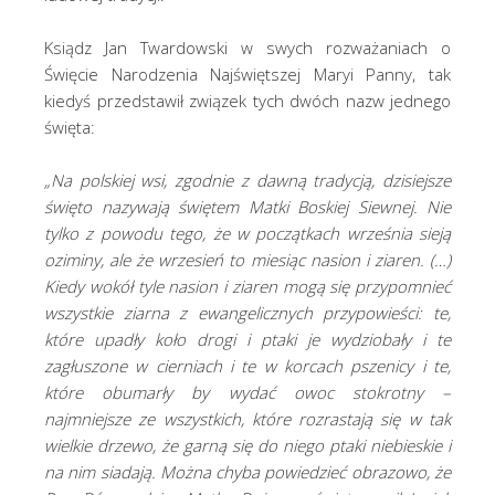
Ksiądz Jan Twardowski w swych rozważaniach o
Święcie Narodzenia Najświętszej Maryi Panny, tak
kiedyś przedstawił związek tych dwóch nazw jednego
święta:
„Na polskiej wsi, zgodnie z dawną tradycją, dzisiejsze
święto nazywają świętem Matki Boskiej Siewnej. Nie
tylko z powodu tego, że w początkach września sieją
oziminy, ale że wrzesień to miesiąc nasion i ziaren. (…)
Kiedy wokół tyle nasion i ziaren mogą się przypomnieć
wszystkie ziarna z ewangelicznych przypowieści: te,
które upadły koło drogi i ptaki je wydziobały i te
zagłuszone w cierniach i te w korcach pszenicy i te,
które obumarły by wydać owoc stokrotny –
najmniejsze ze wszystkich, które rozrastają się w tak
wielkie drzewo, że garną się do niego ptaki niebieskie i
na nim siadają. Można chyba powiedzieć obrazowo, że