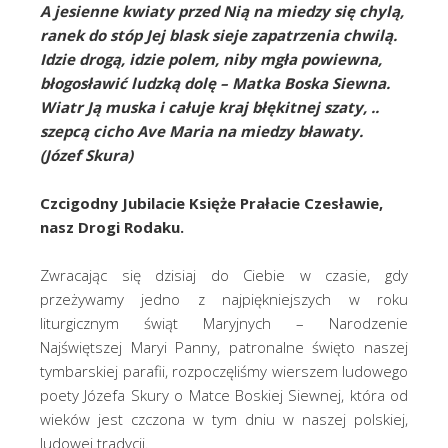
A jesienne kwiaty przed Nią na miedzy się chylą,
ranek do stóp Jej blask sieje zapatrzenia chwilą.
Idzie drogą, idzie polem, niby mgła powiewna,
błogosławić ludzką dolę – Matka Boska Siewna.
Wiatr Ją muska i całuje kraj błękitnej szaty, ..
szepcą cicho Ave Maria na miedzy bławaty.
(Józef Skura)
Czcigodny Jubilacie Księże Prałacie Czesławie,
nasz Drogi Rodaku.
Zwracając się dzisiaj do Ciebie w czasie, gdy
przeżywamy jedno z najpiękniejszych w roku
liturgicznym świąt Maryjnych – Narodzenie
Najświętszej Maryi Panny, patronalne święto naszej
tymbarskiej parafii, rozpoczęliśmy wierszem ludowego
poety Józefa Skury o Matce Boskiej Siewnej, która od
wieków jest czczona w tym dniu w naszej polskiej,
ludowej tradycji.