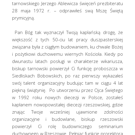
tarnowskiego Jerzego Ablewicza święceń prezbiteratu
28 maja 1972 r. – odprawiłeś swą Mszę Świętą
prymicyjną.
Pan Bóg tak wyznaczył Twoją kapłańską drogę, że
większość z tych 50-ciu lat pracy duszpasterskiej
związana była z ciągłym budowaniem, ku chwale Bożej
i pożytkowi duchowemu wiernych Kościoła. Kiedy po
dwunastu latach posługi w charakterze wikariusza,
biskup tarnowski powierzył Ci funkcję proboszcza w
Siedliskach Bobowskich, po raz pierwszy wykazałeś
swój talent organizacyjny budując tam w ciągu 4 lat
piękną świątynię. Po utworzeniu przez Ojca Świętego
w 1992 roku nowych diecezji w Polsce, zostałeś
kapłanem nowopowstałej diecezji rzeszowskiej, gdzie
znając Twoje wcześniej ujawnione zdolności
organizacyjne i budowlane, biskup rzeszowski
powierzył Ci rolę budowniczego seminarium
duchownego w Rzeszowie. Pełniąc funkcję prorektora