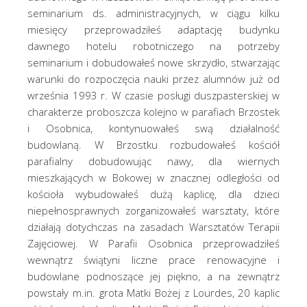
seminarium ds. administracyjnych, w ciągu kilku
miesięcy przeprowadziłeś adaptację budynku
dawnego hotelu robotniczego na potrzeby
seminarium i dobudowałeś nowe skrzydło, stwarzając
warunki do rozpoczęcia nauki przez alumnów już od
września 1993 r. W czasie posługi duszpasterskiej w
charakterze proboszcza kolejno w parafiach Brzostek
i Osobnica, kontynuowałeś swą działalność
budowlaną. W Brzostku rozbudowałeś kościół
parafialny dobudowując nawy, dla wiernych
mieszkających w Bokowej w znacznej odległości od
kościoła wybudowałeś dużą kaplicę, dla dzieci
niepełnosprawnych zorganizowałeś warsztaty, które
działają dotychczas na zasadach Warsztatów Terapii
Zajęciowej. W Parafii Osobnica przeprowadziłeś
wewnątrz świątyni liczne prace renowacyjne i
budowlane podnoszące jej piękno, a na zewnątrz
powstały m.in. grota Matki Bożej z Lourdes, 20 kaplic