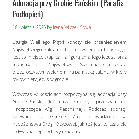
Adoracja przy Grobie Pańskim (Parafia
Podłopień)
18 kwietnia 2025
by
Irena Wilczek Sowa
Liturgia Wielkiego Piątki kończy się przeniesieniem
Najświętszego Sakramentu to tzw. Grobu Pańskiego.
Jest to miejsce (kaplica) z figurą zmarłego Jezusa oraz
monstrancją z Najświętszym Sakramentem okrytą
przezroczystym welonem, na pamiątkę całunu, w który
był owinięty Jezus w grobie.
Wówczas w kościołach rozpoczyna się adoracja przy
Grobie Pańskim (która trwa, z nocnymi przerwami, do
rozpoczęcia Wigilii Paschalnej). Podczas adoracji
śpiewane są Gorzkie Żale, prowadzone są
nabożeństwa Drogi Krzyżowej, jak też jest to czas dla
indywidualnej modlitwy i zadumy.