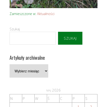
Zamieszczone w:
Aktualności
Szukaj
SZUKAJ
Artykuły archiwalne
Artykuły
archiwalne
maj 2026
N
P
W
Ś
C
P
S
1
2