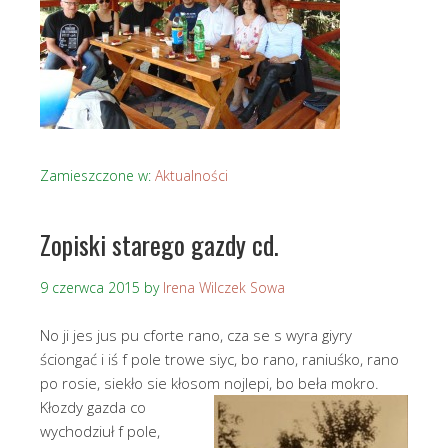
Zamieszczone w:
Aktualności
Zopiski starego gazdy cd.
9 czerwca 2015
by
Irena Wilczek Sowa
No ji jes jus pu cforte rano, cza se s wyra giyry
ściongać i iś f pole trowe siyc, bo rano, raniuśko, rano
po rosie, siekło sie kłosom nojlepi, bo beła mokro.
Kłozdy gazda co
wychodziuł f pole,