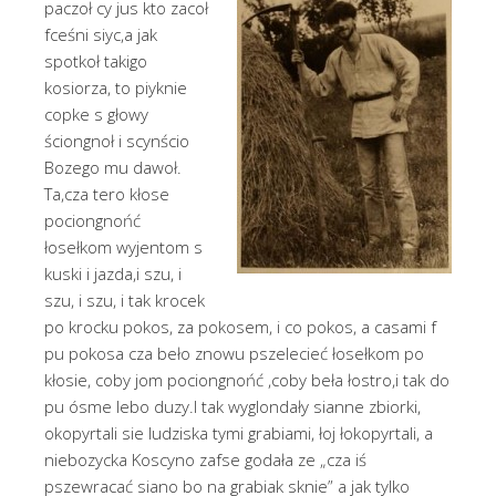
paczoł cy jus kto zacoł
fceśni siyc,a jak
spotkoł takigo
kosiorza, to piyknie
copke s głowy
ściongnoł i scynścio
Bozego mu dawoł.
Ta,cza tero kłose
pociongnońć
łosełkom wyjentom s
kuski i jazda,i szu, i
szu, i szu, i tak krocek
po krocku pokos, za pokosem, i co pokos, a casami f
pu pokosa cza beło znowu pszelecieć łosełkom po
kłosie, coby jom pociongnońć ,coby beła łostro,i tak do
pu ósme lebo duzy.I tak wyglondały sianne zbiorki,
okopyrtali sie ludziska tymi grabiami, łoj łokopyrtali, a
niebozycka Koscyno zafse godała ze „cza iś
pszewracać siano bo na grabiak sknie” a jak tylko