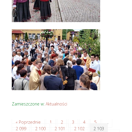
Zamieszczone w:
Aktualności
« Poprzednie
1
2
3
4
5
…
2 099
2 100
2 101
2 102
2 103