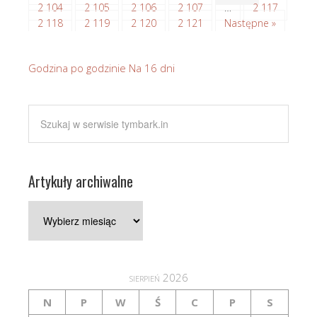
2 104
2 105
2 106
2 107
…
2 117
2 118
2 119
2 120
2 121
Następne »
Godzina po godzinie
Na 16 dni
Artykuły archiwalne
Artykuły
archiwalne
sierpień 2026
N
P
W
Ś
C
P
S