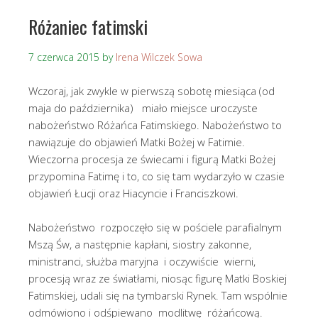
Różaniec fatimski
7 czerwca 2015
by
Irena Wilczek Sowa
Wczoraj, jak zwykle w pierwszą sobotę miesiąca (od
maja do października) miało miejsce uroczyste
nabożeństwo Różańca Fatimskiego. Nabożeństwo to
nawiązuje do objawień Matki Bożej w Fatimie.
Wieczorna procesja ze świecami i figurą Matki Bożej
przypomina Fatimę i to, co się tam wydarzyło w czasie
objawień Łucji oraz Hiacyncie i Franciszkowi.
Nabożeństwo rozpoczęło się w pościele parafialnym
Mszą Św, a następnie kapłani, siostry zakonne,
ministranci, służba maryjna i oczywiście wierni,
procesją wraz ze światłami, niosąc figurę Matki Boskiej
Fatimskiej, udali się na tymbarski Rynek. Tam wspólnie
odmówiono i odśpiewano modlitwę różańcową.