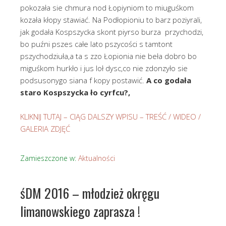
pokozała sie chmura nod Łopiyniom to miuguśkom
kozała kłopy stawiać. Na Podłopioniu to barz poziyrali,
jak godała Kospszycka skont piyrso burza przychodzi,
bo puźni pszes całe lato pszycości s tamtont
pszychodziuła,a ta s zzo Łopionia nie beła dobro bo
miguśkom hurkło i jus loł dysc,co nie zdonzyło sie
podsusonygo siana f kopy postawić.
A co godała
staro Kospszycka ło cyrfcu?,
KLIKNIJ TUTAJ – CIĄG DALSZY WPISU – TREŚĆ / WIDEO /
GALERIA ZDJĘĆ
Zamieszczone w:
Aktualności
śDM 2016 – młodzież okręgu
limanowskiego zaprasza !