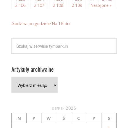
2 106
2 107
2 108
2 109
Następne »
Godzina po godzinie
Na 16 dni
Artykuły archiwalne
Artykuły
archiwalne
sierpień 2026
N
P
W
Ś
C
P
S
1