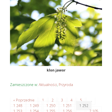
klon jawor
Zamieszczone w:
Aktualności
,
Przyroda
« Poprzednie
1
2
3
4
5
…
1 248
1 249
1 250
1 251
1 252
1 253
1 254
1 255
1 256
…
2 105