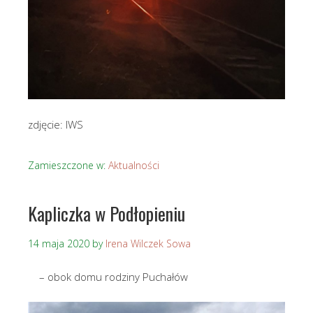
zdjęcie: IWS
Zamieszczone w:
Aktualności
Kapliczka w Podłopieniu
14 maja 2020
by
Irena Wilczek Sowa
– obok domu rodziny Puchałów