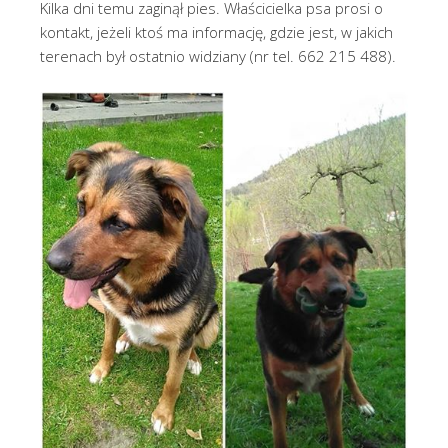
Kilka dni temu zaginął pies. Właścicielka psa prosi o
kontakt, jeżeli ktoś ma informację, gdzie jest, w jakich
terenach był ostatnio widziany (nr tel. 662 215 488).