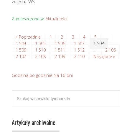
zdjęcia: IWS
Zamieszczone w:
Aktualności
« Poprzednie
1
2
3
4
5
…
1 504
1 505
1 506
1 507
1 508
1 509
1 510
1 511
1 512
…
2 106
2 107
2 108
2 109
2 110
Następne »
Godzina po godzinie
Na 16 dni
Artykuły archiwalne