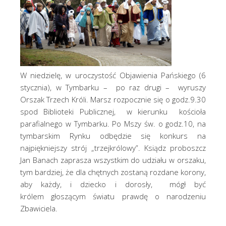
W niedzielę, w uroczystość Objawienia Pańskiego (6
stycznia), w Tymbarku – po raz drugi – wyruszy
Orszak Trzech Króli. Marsz rozpocznie się o godz.9.30
spod Biblioteki Publicznej, w kierunku kościoła
parafialnego w Tymbarku. Po Mszy św. o godz.10, na
tymbarskim Rynku odbędzie się konkurs na
najpiękniejszy strój „trzejkrólowy”. Ksiądz proboszcz
Jan Banach zaprasza wszystkim do udziału w orszaku,
tym bardziej, że dla chętnych zostaną rozdane korony,
aby każdy, i dziecko i dorosły, mógł być
królem głoszącym światu prawdę o narodzeniu
Zbawiciela.