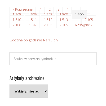
« Poprzednie
1
2
3
4
5
…
1 505
1 506
1 507
1 508
1 509
1 510
1 511
1 512
1 513
…
2 105
2 106
2 107
2 108
2 109
Następne »
Godzina po godzinie
Na 16 dni
Artykuły archiwalne
Artykuły
archiwalne