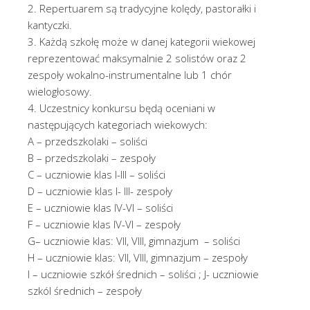
2. Repertuarem są tradycyjne kolędy, pastorałki i
kantyczki.
3. Każdą szkołę może w danej kategorii wiekowej
reprezentować maksymalnie 2 solistów oraz 2
zespoły wokalno-instrumentalne lub 1 chór
wielogłosowy.
4. Uczestnicy konkursu będą oceniani w
następujących kategoriach wiekowych:
A – przedszkolaki – soliści
B – przedszkolaki – zespoły
C – uczniowie klas I-III – soliści
D – uczniowie klas I- III- zespoły
E – uczniowie klas IV-VI – soliści
F – uczniowie klas IV-VI – zespoły
G– uczniowie klas: VII, VIII, gimnazjum – soliści
H – uczniowie klas: VII, VIII, gimnazjum – zespoły
I – uczniowie szkół średnich – soliści ; J- uczniowie
szkól średnich – zespoły