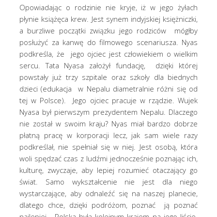
Opowiadając o rodzinie nie kryje, iż w jego żyłach
płynie książęca krew. Jest synem indyjskiej księżniczki,
a burzliwe początki związku jego rodziców mógłby
posłużyć za kanwę do filmowego scenariusza. Nyas
podkreśla, że jego ojciec jest człowiekiem o wielkim
sercu. Tata Nyasa założył fundację, dzięki której
powstały już trzy szpitale oraz szkoły dla biednych
dzieci (edukacja w Nepalu diametralnie różni się od
tej w Polsce). Jego ojciec pracuje w rządzie. Wujek
Nyasa był pierwszym prezydentem Nepalu. Dlaczego
nie został w swoim kraju? Nyas miał bardzo dobrze
płatną pracę w korporacji lecz, jak sam wiele razy
podkreślał, nie spełniał się w niej. Jest osobą, która
woli spędzać czas z ludźmi jednocześnie poznając ich,
kulturę, zwyczaje, aby lepiej rozumieć otaczający go
świat. Samo wykształcenie nie jest dla niego
wystarczające, aby odnaleźć się na naszej planecie,
dlatego chce, dzięki podróżom, poznać ją poznać
najlepiej. Polska była kolejnym krajem na jego liście.