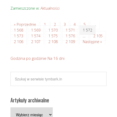
Zamieszczone w:
Aktualności
« Poprzednie
1
2
3
4
5
…
1 568
1 569
1 570
1 571
1 572
1 573
1 574
1 575
1 576
…
2 105
2 106
2 107
2 108
2 109
Następne »
Godzina po godzinie
Na 16 dni
Artykuły archiwalne
Artykuły
archiwalne