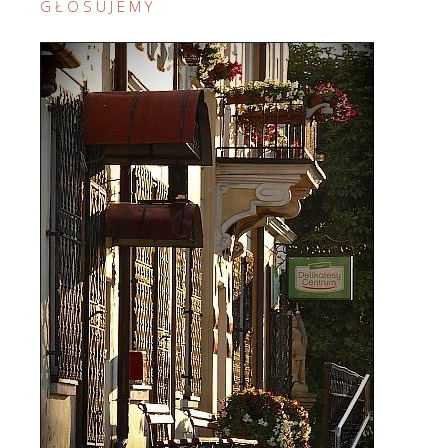
G Ł O S U J E M Y