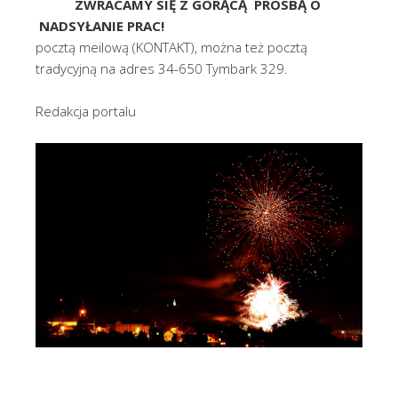
ZWRACAMY SIĘ Z GORĄCĄ PROSBĄ O
NADSYŁANIE PRAC!
pocztą meilową (KONTAKT), można też pocztą
tradycyjną na adres 34-650 Tymbark 329.
Redakcja portalu