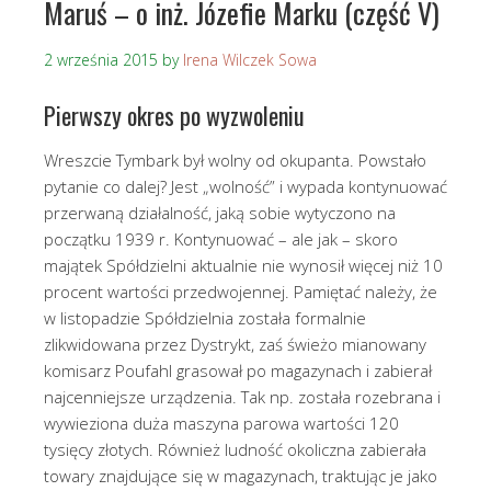
Maruś – o inż. Józefie Marku (część V)
2 września 2015
by
Irena Wilczek Sowa
Pierwszy okres po wyzwoleniu
Wreszcie Tymbark był wolny od okupanta. Powstało
pytanie co dalej? Jest „wolność” i wypada kontynuować
przerwaną działalność, jaką sobie wytyczono na
początku 1939 r. Kontynuować – ale jak – skoro
majątek Spółdzielni aktualnie nie wynosił więcej niż 10
procent wartości przedwojennej. Pamiętać należy, że
w listopadzie Spółdzielnia została formalnie
zlikwidowana przez Dystrykt, zaś świeżo mianowany
komisarz Poufahl grasował po magazynach i zabierał
najcenniejsze urządzenia. Tak np. została rozebrana i
wywieziona duża maszyna parowa wartości 120
tysięcy złotych. Również ludność okoliczna zabierała
towary znajdujące się w magazynach, traktując je jako