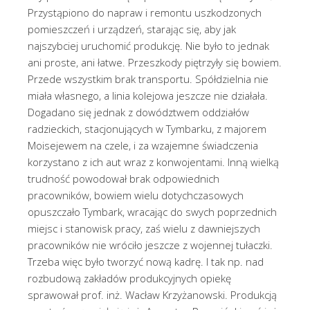
Przystąpiono do napraw i remontu uszkodzonych
pomieszczeń i urządzeń, starając się, aby jak
najszybciej uruchomić produkcję. Nie było to jednak
ani proste, ani łatwe. Przeszkody piętrzyły się bowiem.
Przede wszystkim brak transportu. Spółdzielnia nie
miała własnego, a linia kolejowa jeszcze nie działała.
Dogadano się jednak z dowództwem oddziałów
radzieckich, stacjonujących w Tymbarku, z majorem
Moisejewem na czele, i za wzajemne świadczenia
korzystano z ich aut wraz z konwojentami. Inną wielką
trudność powodował brak odpowiednich
pracowników, bowiem wielu dotychczasowych
opuszczało Tymbark, wracając do swych poprzednich
miejsc i stanowisk pracy, zaś wielu z dawniejszych
pracowników nie wróciło jeszcze z wojennej tułaczki.
Trzeba więc było tworzyć nową kadrę. I tak np. nad
rozbudową zakładów produkcyjnych opiekę
sprawował prof. inż. Wacław Krzyżanowski. Produkcją