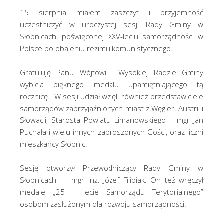
15 sierpnia miałem zaszczyt i przyjemność
uczestniczyć w uroczystej sesji Rady Gminy w
Słopnicach, poświęconej XXV-leciu samorządności w
Polsce po obaleniu reżimu komunistycznego.
Gratuluję Panu Wójtowi i Wysokiej Radzie Gminy
wybicia pięknego medalu upamiętniającego tą
rocznicę. W sesji udział wzięli również przedstawiciele
samorządów zaprzyjaźnionych miast z Węgier, Austrii i
Słowacji, Starosta Powiatu Limanowskiego – mgr Jan
Puchała i wielu innych zaproszonych Gości, oraz liczni
mieszkańcy Słopnic.
Sesję otworzył Przewodniczący Rady Gminy w
Słopnicach – mgr inż. Józef Filipiak. On też wręczył
medale „25 – lecie Samorządu Terytorialnego”
osobom zasłużonym dla rozwoju samorządności.