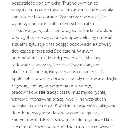
pozostałość poniemiecką. Trudno wymieniać
wszystkie utracone towary i urządzenia, jakie zostały
zniszczone lub zabrane. Wystarczy stwierdzić, że
wyniosły one około miliona złotych majątku
zakładowego, wg obliczeń dra Józefa Macko. Zwołano
więc ogólną naradę członków Spółdzielni, by omówić
aktualną sytuację oraz podjąć odpowiednie uchwały
dotyczące przyszłości Spółdzielni. W swym
przemówieniu inż. Marek powiedział: „Musimy
radować się wszyscy, że szczęśliwym zbiegiem
okoliczności uniknęliśmy męczeńskiej śmierci i że
Spółdzielnia oraz jej dorobek zostały uratowane dzięki
aktywnej i pełnej poświęcenia postawie jej
pracowników. Nie tracąc czasu musimy co rychlej
wznowić intensywną pracę i wysiłki na wszystkich
odcinkach działalności Spółdzielni, włączyć się aktywnie
do odbudowy gospodarczej wyzwolonego kraju i
kontynuować dalszą realizację ustalonego przed kilku
laty planu.” Powoli więc Spółdzielnia zaczęła odżywać.