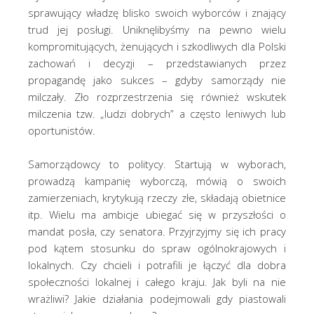
sprawujący władzę blisko swoich wyborców i znający
trud jej posługi. Uniknęlibyśmy na pewno wielu
kompromitujących, żenujących i szkodliwych dla Polski
zachowań i decyzji – przedstawianych przez
propagandę jako sukces – gdyby samorządy nie
milczały. Zło rozprzestrzenia się również wskutek
milczenia tzw. „ludzi dobrych” a często leniwych lub
oportunistów.
Samorządowcy to politycy. Startują w wyborach,
prowadzą kampanię wyborczą, mówią o swoich
zamierzeniach, krytykują rzeczy złe, składają obietnice
itp. Wielu ma ambicje ubiegać się w przyszłości o
mandat posła, czy senatora. Przyjrzyjmy się ich pracy
pod kątem stosunku do spraw ogólnokrajowych i
lokalnych. Czy chcieli i potrafili je łączyć dla dobra
społeczności lokalnej i całego kraju. Jak byli na nie
wrażliwi? Jakie działania podejmowali gdy piastowali