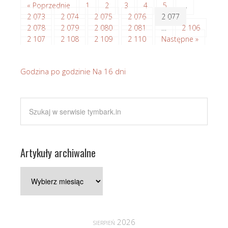
« Poprzednie
1
2
3
4
5
…
2 073
2 074
2 075
2 076
2 077
2 078
2 079
2 080
2 081
…
2 106
2 107
2 108
2 109
2 110
Następne »
Godzina po godzinie
Na 16 dni
Artykuły archiwalne
Artykuły
archiwalne
sierpień 2026