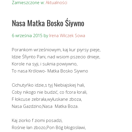
Zamieszczone w:
Aktualności
Nasa Matka Bosko Śiywno
6 września 2015
by
Irena Wilczek Sowa
Porankom wrześniowym, kaj kur piyrsy pieje,
Idzie Śfiynto Pani, nad wsiom pszecio dnieje,
Korole na syji, i suknia powiywno,
To nasa Królowo- Matka Bosko Siywno
Cichutyńko idzie,s tyj Niebiajskiej hali,
Coby nikogo nie budzić, co fcora łorali,
F łokcuse zebrała,wyłuskane zboza,
Nasa Gazdzino,Nasa Matka Boza.
Kaj ziorko f ziomi posadzi,
Rośnie łan zbozo,Pon Bóg błogosławi,