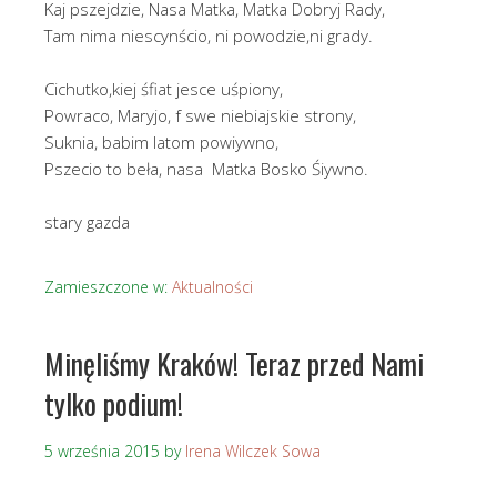
Kaj pszejdzie, Nasa Matka, Matka Dobryj Rady,
Tam nima niescynścio, ni powodzie,ni grady.
Cichutko,kiej śfiat jesce uśpiony,
Powraco, Maryjo, f swe niebiajskie strony,
Suknia, babim latom powiywno,
Pszecio to beła, nasa Matka Bosko Śiywno.
stary gazda
Zamieszczone w:
Aktualności
Minęliśmy Kraków! Teraz przed Nami
tylko podium!
5 września 2015
by
Irena Wilczek Sowa