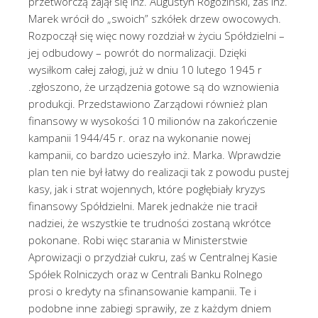
przetwórczą zajął się inż. Augustyn Rogoziński, zaś inż.
Marek wrócił do „swoich” szkółek drzew owocowych.
Rozpoczął się więc nowy rozdział w życiu Spółdzielni –
jej odbudowy – powrót do normalizacji. Dzięki
wysiłkom całej załogi, już w dniu 10 lutego 1945 r
.zgłoszono, że urządzenia gotowe są do wznowienia
produkcji. Przedstawiono Zarządowi również plan
finansowy w wysokości 10 milionów na zakończenie
kampanii 1944/45 r. oraz na wykonanie nowej
kampanii, co bardzo ucieszyło inż. Marka. Wprawdzie
plan ten nie był łatwy do realizacji tak z powodu pustej
kasy, jak i strat wojennych, które pogłębiały kryzys
finansowy Spółdzielni. Marek jednakże nie tracił
nadziei, że wszystkie te trudności zostaną wkrótce
pokonane. Robi więc starania w Ministerstwie
Aprowizacji o przydział cukru, zaś w Centralnej Kasie
Spółek Rolniczych oraz w Centrali Banku Rolnego
prosi o kredyty na sfinansowanie kampanii. Te i
podobne inne zabiegi sprawiły, ze z każdym dniem