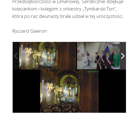
Przedsiębiorczości w Limanowej. Serdecznie dziękuje
koleżankom i kolegom z orkiestry „Tymbarski Ton”,
która po raz dwunasty brała udział w tej uroczystości .
Ryszard Gawron