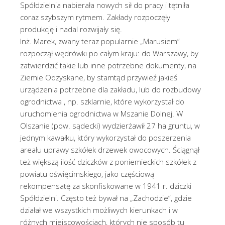
Spółdzielnia nabierała nowych sił do pracy i tętniła
coraz szybszym rytmem. Zakłady rozpoczęły
produkcję i nadal rozwijały się.
Inż. Marek, zwany teraz popularnie „Marusiem”
rozpoczął wędrówki po całym kraju: do Warszawy, by
zatwierdzić takie lub inne potrzebne dokumenty, na
Ziemie Odzyskane, by stamtąd przywieź jakieś
urządzenia potrzebne dla zakładu, lub do rozbudowy
ogrodnictwa , np. szklarnie, które wykorzystał do
uruchomienia ogrodnictwa w Mszanie Dolnej. W
Olszanie (pow. sądecki) wydzierżawił 27 ha gruntu, w
jednym kawałku, który wykorzystał do poszerzenia
areału uprawy szkółek drzewek owocowych. Ściągnął
też większą ilość dziczków z poniemieckich szkółek z
powiatu oświęcimskiego, jako częściową
rekompensatę za skonfiskowane w 1941 r. dziczki
Spółdzielni. Często też bywał na „Zachodzie”, gdzie
działał we wszystkich możliwych kierunkach i w
różnych miejscowościach, których nie sposób tu