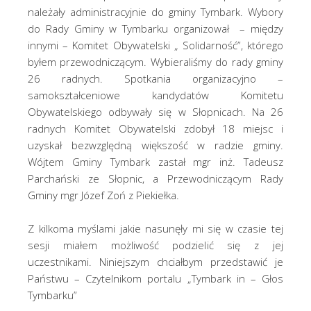
należały administracyjnie do gminy Tymbark. Wybory
do Rady Gminy w Tymbarku organizował – między
innymi – Komitet Obywatelski „ Solidarność”, którego
byłem przewodniczącym. Wybieraliśmy do rady gminy
26 radnych. Spotkania organizacyjno –
samokształceniowe kandydatów Komitetu
Obywatelskiego odbywały się w Słopnicach. Na 26
radnych Komitet Obywatelski zdobył 18 miejsc i
uzyskał bezwzględną większość w radzie gminy.
Wójtem Gminy Tymbark zastał mgr inż. Tadeusz
Parchański ze Słopnic, a Przewodniczącym Rady
Gminy mgr Józef Zoń z Piekiełka.
Z kilkoma myślami jakie nasunęły mi się w czasie tej
sesji miałem możliwość podzielić się z jej
uczestnikami. Niniejszym chciałbym przedstawić je
Państwu – Czytelnikom portalu „Tymbark in – Głos
Tymbarku”