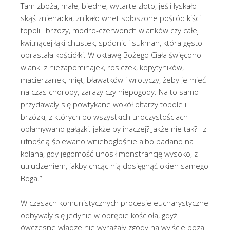
Tam zboża, małe, biedne, wytarte złoto, jeśli łyskało
skąś znienacka, znikało wnet spłoszone pośród kiści
topoli i brzozy, modro-czerwonch wianków czy całej
kwitnącej łąki chustek, spódnic i sukman, która gęsto
obrastała kościółki. W oktawę Bożego Ciała święcono
wianki z niezapominajek, rosiczek, kopytyników,
macierzanek, mięt, bławatków i wrotyczy, żeby je mieć
na czas choroby, zarazy czy niepogody. Na to samo
przydawały się powtykane wokół ołtarzy topole i
brzózki, z których po wszystkich uroczystościach
obłamywano gałązki. jakże by inaczej? Jakże nie tak? I z
ufnością śpiewano wniebogłośnie albo padano na
kolana, gdy jegomość unosił monstrancję wysoko, z
utrudzeniem, jakby chcąc nią dosięgnąć okien samego
Boga.”
W czasach komunistycznych procesje eucharystyczne
odbywały się jedynie w obrębie kościoła, gdyż
ówczesne władze nie wyrażały zgody na wyjście poza