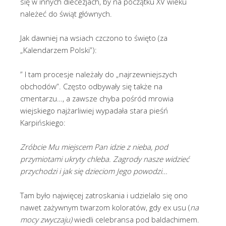
się w innych diecezjach, by na początku XV wieku
należeć do świąt głównych.
Jak dawniej na wsiach czczono to święto (za
„Kalendarzem Polski”):
” I tam procesje należały do „najrzewniejszych
obchodów”. Często odbywały się także na
cmentarzu…, a zawsze chyba pośród mrowia
wiejskiego najżarliwiej wypadała stara pieśń
Karpińskiego:
Zróbcie Mu miejscem Pan idzie z nieba, pod
przymiotami ukryty chleba. Zagrody nasze widzieć
przychodzi i jak się dzieciom Jego powodzi…
Tam było najwięcej zatroskania i udzielało się ono
nawet zażywnym twarzom koloratów, gdy ex usu (
na
mocy zwyczaju)
wiedli celebransa pod baldachimem.