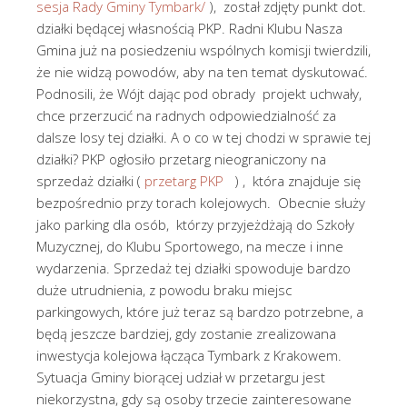
sesja Rady Gminy Tymbark/
), został zdjęty punkt dot.
działki będącej własnością PKP. Radni Klubu Nasza
Gmina już na posiedzeniu wspólnych komisji twierdzili,
że nie widzą powodów, aby na ten temat dyskutować.
Podnosili, że Wójt dając pod obrady projekt uchwały,
chce przerzucić na radnych odpowiedzialność za
dalsze losy tej działki. A o co w tej chodzi w sprawie tej
działki? PKP ogłosiło przetarg nieograniczony na
sprzedaż działki (
przetarg PKP
) , która znajduje się
bezpośrednio przy torach kolejowych. Obecnie służy
jako parking dla osób, którzy przyjeżdżają do Szkoły
Muzycznej, do Klubu Sportowego, na mecze i inne
wydarzenia. Sprzedaż tej działki spowoduje bardzo
duże utrudnienia, z powodu braku miejsc
parkingowych, które już teraz są bardzo potrzebne, a
będą jeszcze bardziej, gdy zostanie zrealizowana
inwestycja kolejowa łącząca Tymbark z Krakowem.
Sytuacja Gminy biorącej udział w przetargu jest
niekorzystna, gdy są osoby trzecie zainteresowane