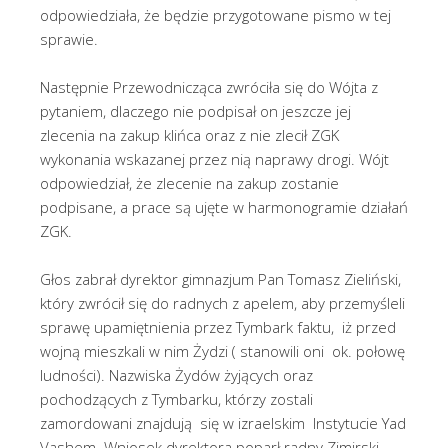
odpowiedziała, że będzie przygotowane pismo w tej
sprawie.
Następnie Przewodnicząca zwróciła się do Wójta z
pytaniem, dlaczego nie podpisał on jeszcze jej
zlecenia na zakup klińca oraz z nie zlecił ZGK
wykonania wskazanej przez nią naprawy drogi. Wójt
odpowiedział, że zlecenie na zakup zostanie
podpisane, a prace są ujęte w harmonogramie działań
ZGK.
Głos zabrał dyrektor gimnazjum Pan Tomasz Zieliński,
który zwrócił się do radnych z apelem, aby przemyśleli
sprawę upamiętnienia przez Tymbark faktu, iż przed
wojną mieszkali w nim Żydzi ( stanowili oni ok. połowę
ludności). Nazwiska Żydów żyjących oraz
pochodzących z Tymbarku, którzy zostali
zamordowani znajdują się w izraelskim Instytucie Yad
Vashem. Wniosek dyrektora poparł radny Zimirski,