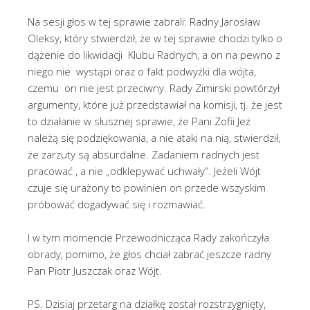
Na sesji głos w tej sprawie zabrali: Radny Jarosław
Oleksy, który stwierdził, że w tej sprawie chodzi tylko o
dążenie do likwidacji Klubu Radnych, a on na pewno z
niego nie wystąpi oraz o fakt podwyżki dla wójta,
czemu on nie jest przeciwny. Rady Zimirski powtórzył
argumenty, które już przedstawiał na komisji, tj. że jest
to działanie w słusznej sprawie, że Pani Zofii Jeż
należą się podziękowania, a nie ataki na nią, stwierdził,
że zarzuty są absurdalne. Zadaniem radnych jest
pracować , a nie „odklepywać uchwały”. Jeżeli Wójt
czuje się urażony to powinien on przede wszyskim
próbować dogadywać się i rozmawiać.
I w tym momencie Przewodnicząca Rady zakończyła
obrady, pomimo, że głos chciał zabrać jeszcze radny
Pan Piotr Juszczak oraz Wójt.
PS. Dzisiaj przetarg na działkę został rozstrzygnięty,