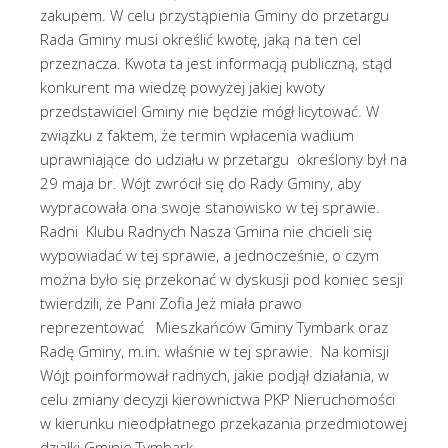
zakupem. W celu przystąpienia Gminy do przetargu
Rada Gminy musi określić kwotę, jaką na ten cel
przeznacza. Kwota ta jest informacją publiczną, stąd
konkurent ma wiedzę powyżej jakiej kwoty
przedstawiciel Gminy nie będzie mógł licytować. W
związku z faktem, że termin wpłacenia wadium
uprawniające do udziału w przetargu określony był na
29 maja br. Wójt zwrócił się do Rady Gminy, aby
wypracowała ona swoje stanowisko w tej sprawie.
Radni Klubu Radnych Nasza Gmina nie chcieli się
wypowiadać w tej sprawie, a jednocześnie, o czym
można było się przekonać w dyskusji pod koniec sesji
twierdzili, że Pani Zofia Jeż miała prawo
reprezentować Mieszkańców Gminy Tymbark oraz
Radę Gminy, m.in. właśnie w tej sprawie. Na komisji
Wójt poinformował radnych, jakie podjął działania, w
celu zmiany decyzji kierownictwa PKP Nieruchomości
w kierunku nieodpłatnego przekazania przedmiotowej
działki Gminie Tymbark.