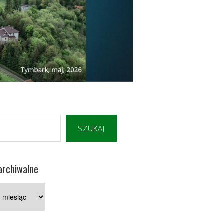
SZUKAJ
archiwalne
e