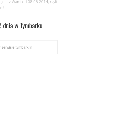
 jest z Wami od 08.05.2014, czyli
ni!
ć dnia w Tymbarku