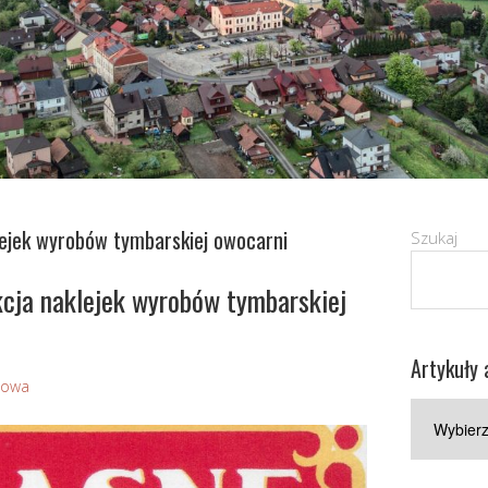
ejek wyrobów tymbarskiej owocarni
Szukaj
cja naklejek wyrobów tymbarskiej
Artykuły 
Sowa
Artykuły
archiwaln