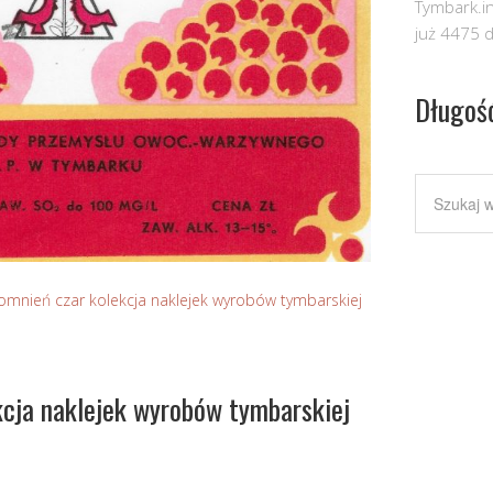
Tymbark.in
już 4475 d
Długoś
mnień czar kolekcja naklejek wyrobów tymbarskiej
cja naklejek wyrobów tymbarskiej