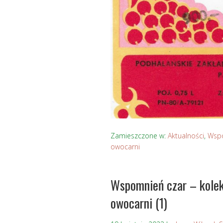
Zamieszczone w:
Aktualności
,
Wspo
owocarni
Wspomnień czar – kolek
owocarni (1)