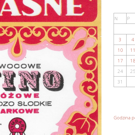
N
P
3
4
10
1
17
1
24
2
31
Godzina p