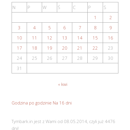
N
P
W
Ś
C
P
S
1
2
3
4
5
6
7
8
9
10
11
12
13
14
15
16
17
18
19
20
21
22
23
24
25
26
27
28
29
30
31
« kwi
Godzina po godzinie
Na 16 dni
Tymbark.in jest z Wami od 08.05.2014, czyli już 4476
dni!