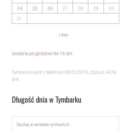
24
25
26
27
28
29
30
31
« kwi
Godzina po godzinie
Na 16 dni
Tymbark.in jest z Wami od 08.05.2014, czyli już 4474
dni!
Długość dnia w Tymbarku