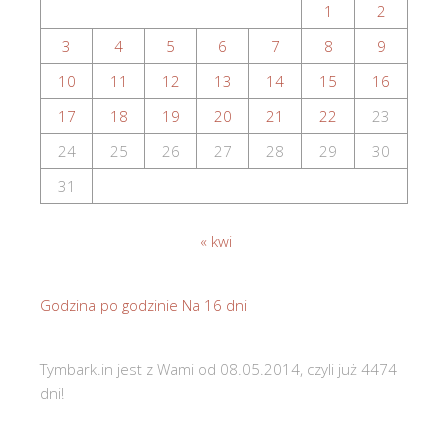
1
2
3
4
5
6
7
8
9
10
11
12
13
14
15
16
17
18
19
20
21
22
23
24
25
26
27
28
29
30
31
« kwi
Godzina po godzinie
Na 16 dni
Tymbark.in jest z Wami od 08.05.2014, czyli już 4474
dni!