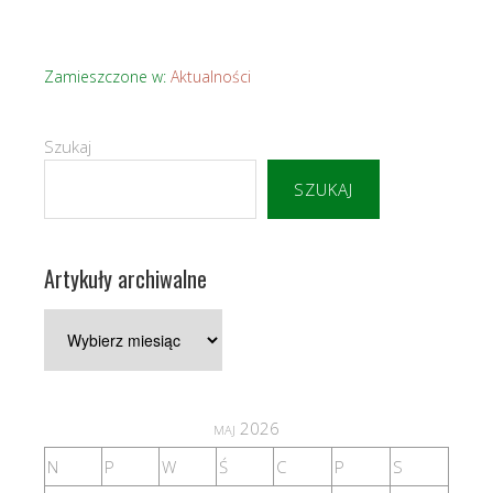
Zamieszczone w:
Aktualności
Szukaj
SZUKAJ
Artykuły archiwalne
Artykuły
archiwalne
maj 2026
N
P
W
Ś
C
P
S