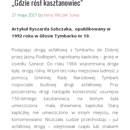
„Gdzie rósł kasztanowiec”
21 maja 2021
by
Irena Wilczek Sowa
Artykuł Ryszarda Sobczaka, opublikowany w
1992 roku w Głosie Tymbarku nr 10.
Podążając drogą asfaltową z Tymbarku do Dobrej
przez Jasną Podłopień, napotkamy kapliczkę – grotę w
osiedlu Szewce. Do roku 1966 wspomniana droga
byłą drogą rolną. W tym też roku miejscowa ludność z
pomocą Gminnej Rady Narodowej Tymbark
rozpoczęła budowę drogi asfaltowej. Przy
poszerzeniu drogi nastąpiła konieczność usunięcia
150-letniego kasztanowca, na którym była
umieszczona mała, drewniana, kapliczka. Starą
kapliczkę, nie umieszczono w innym miejscu, nie
konserwowano. Niszczała. Ludzie przechodząc – już
asfaltową drogą – zdejmowali czapki lub znakiem