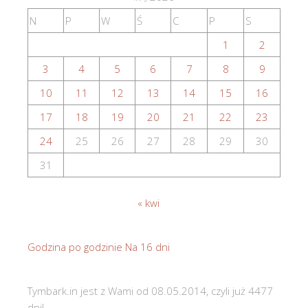
N
P
W
Ś
C
P
S
1
2
3
4
5
6
7
8
9
10
11
12
13
14
15
16
17
18
19
20
21
22
23
24
25
26
27
28
29
30
31
« kwi
Godzina po godzinie
Na 16 dni
Tymbark.in jest z Wami od 08.05.2014, czyli już 4477
dni!