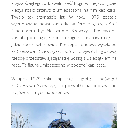
krzyża świętego, oddawali cześć Bogu w miejscu, gdzie
kiedyś rosło drzewo z umieszczoną na nim kapliczką.
Trwało tak trzynaście lat. W roku 1979 została
wybudowana nowa kapliczka w formie groty, której
fundatorem był Aleksander Szewczyk. Postawiona
została po drugiej stronie drogi, na przeciw miejsca,
gdzie rósł kasztanowiec. Koncepcja budowy wyszła od
ks.Czesława Szewczyka, który przywiózł gipsową
rzeźbę przedstawiającą Matkę Boską z Dzieciątkiem na
ręce. Tą figurę umieszczono w obecnej kapliczce.
W lipcu 1979 roku kapliczkę – grotę – poświęcił
ks.Czesława Szewczyk, co pozwoliło na odprawianie
majówek i innych nabożeństw.