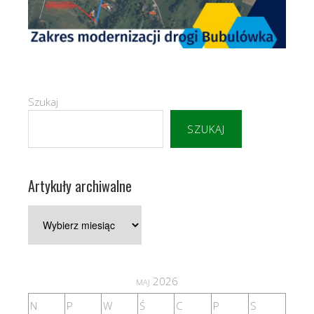
Szukaj
SZUKAJ
Artykuły archiwalne
Artykuły
archiwalne
maj 2026
N
P
W
Ś
C
P
S