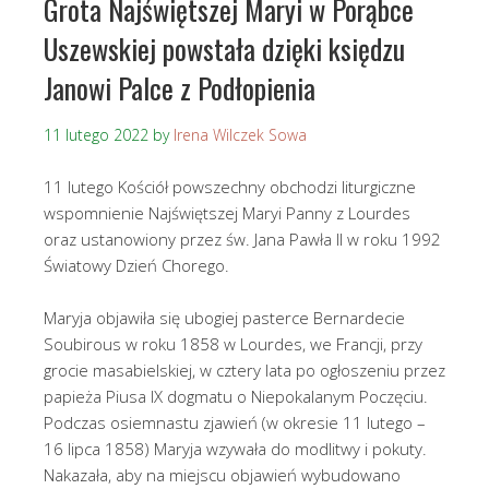
Grota Najświętszej Maryi w Porąbce
Uszewskiej powstała dzięki księdzu
Janowi Palce z Podłopienia
11 lutego 2022
by
Irena Wilczek Sowa
11 lutego Kościół powszechny obchodzi liturgiczne
wspomnienie Najświętszej Maryi Panny z Lourdes
oraz ustanowiony przez św. Jana Pawła II w roku 1992
Światowy Dzień Chorego.
Maryja objawiła się ubogiej pasterce Bernardecie
Soubirous w roku 1858 w Lourdes, we Francji, przy
grocie masabielskiej, w cztery lata po ogłoszeniu przez
papieża Piusa IX dogmatu o Niepokalanym Poczęciu.
Podczas osiemnastu zjawień (w okresie 11 lutego –
16 lipca 1858) Maryja wzywała do modlitwy i pokuty.
Nakazała, aby na miejscu objawień wybudowano