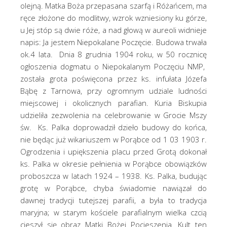
olejną. Matka Boża przepasana szarfą i Różańcem, ma
ręce złożone do modlitwy, wzrok wzniesiony ku górze,
u Jej stóp są dwie róże, a nad głową w aureoli widnieje
napis: Ja jestem Niepokalane Poczęcie. Budowa trwała
ok.4 lata. Dnia 8 grudnia 1904 roku, w 50 rocznicę
ogłoszenia dogmatu o Niepokalanym Poczęciu NMP,
została grota poświęcona przez ks. infułata Józefa
Bąbę z Tarnowa, przy ogromnym udziale ludności
miejscowej i okolicznych parafian. Kuria Biskupia
udzieliła zezwolenia na celebrowanie w Grocie Mszy
św. Ks. Palka doprowadził dzieło budowy do końca,
nie będąc już wikariuszem w Porąbce od 1 03 1903 r.
Ogrodzenia i upiększenia placu przed Grotą dokonał
ks. Palka w okresie pełnienia w Porąbce obowiązków
proboszcza w latach 1924 – 1938. Ks. Palka, budując
grotę w Porąbce, chyba świadomie nawiązał do
dawnej tradycji tutejszej parafii, a była to tradycja
maryjna; w starym kościele parafialnym wielka czcią
cieszył się obraz Matki Bożej Pocieszenia. Kult ten