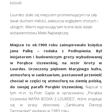
kościół.
Lourdes stało się miejscem promieniującym na cały
świat duchem miłości, zwłaszcza względem chorych i
ubogich. Wierni wypraszają tam liczne łaski dzięki
wstawiennictwu Matki Najświętszej.
Miejsce to ok.1900 roku zainspirowało księdza
Jana Palkę – rodaka z Podłopienia. Był
inicjatorem i budowniczym groty wybudowanej
w Porąbce Uszewskiej, na wzór Groty w
Lourdes. Urzeczony pięknem Maryjnego kultu,
atmosferą w sanktuarium, postanowił przenieść
chociaż w części tę atmosferę na ziemię polską,
do swojej parafii Porąbki Uszewskiej.
Napisał o
tym m.in. ks.Piotr Gajda w opracowaniu „Porąbka
Uszewska MATKA BOSKA Z LOURDES”, które znajduje
się w pracy zbiorowej „Sanktuaria Diecezji
Tarnowskiej” wydanej w 1983 roku.