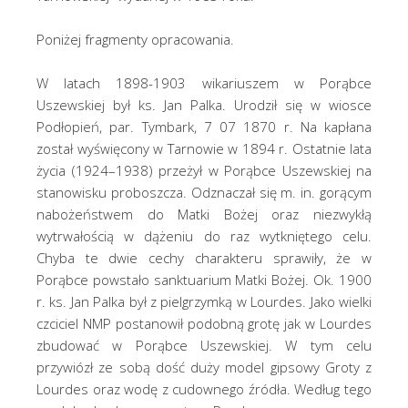
Poniżej fragmenty opracowania.
W latach 1898-1903 wikariuszem w Porąbce
Uszewskiej był ks. Jan Palka. Urodził się w wiosce
Podłopień, par. Tymbark, 7 07 1870 r. Na kapłana
został wyświęcony w Tarnowie w 1894 r. Ostatnie lata
życia (1924–1938) przeżył w Porąbce Uszewskiej na
stanowisku proboszcza. Odznaczał się m. in. gorącym
nabożeństwem do Matki Bożej oraz niezwykłą
wytrwałością w dążeniu do raz wytkniętego celu.
Chyba te dwie cechy charakteru sprawiły, że w
Porąbce powstało sanktuarium Matki Bożej. Ok. 1900
r. ks. Jan Palka był z pielgrzymką w Lourdes. Jako wielki
czciciel NMP postanowił podobną grotę jak w Lourdes
zbudować w Porąbce Uszewskiej. W tym celu
przywiózł ze sobą dość duży model gipsowy Groty z
Lourdes oraz wodę z cudownego źródła. Według tego