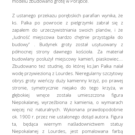
modelu zbudowano grotę w Porąbce.
Z ustanego przekazu porębskich parafian wynika, że
ks. Palka po powrocie z pielgrzymki zabrał się z
zapałem do urzeczywistniania swoich planów, i że
„ludność miejscowa bardzo chętnie przystąpiła do
budowy” . Budynek groty został usytuowany z
północnej strony dawnego kościoła. Za materiał
budowlany posłużył miejscowy kamień, piaskowiec….
Zbudowano też studnię, do której ks.Jan Palka nalał
wodę przywiezioną z Lourdes. Nieregularny szczytowy
obrys groty wieńczy duży kamienny krzyż, po prawej
stronie, symetrycznie niejako do tego krzyża, w
głębokiej wnęce została umieszczona figura
Niepokalanej, wyrzeźbiona z kamienia, o wymiarach
więcej niż naturalnych. Wykonana prawdopodobnie
ok. 1900 r. przez nie ustalonego dotąd autora. Figura
ta, będąca wiernym naśladownictwem statuy
Niepokalanej z Lourdes, jest pomalowana farbą