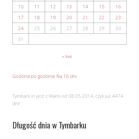
10
11
12
13
14
15
16
17
18
19
20
21
22
23
24
25
26
27
28
29
30
31
« kwi
Godzina po godzinie
Na 16 dni
Tymbark.in jest z Wami od 08.05.2014, czyli już 4474
dni!
Długość dnia w Tymbarku