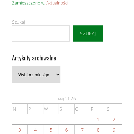
Zamieszczone w:
Aktualności
Szukaj
SZUKAJ
Artykuły archiwalne
Artykuły
archiwalne
maj 2026
N
P
W
Ś
C
P
S
1
2
3
4
5
6
7
8
9