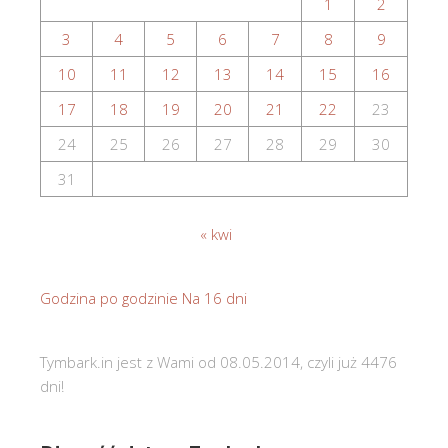
1
2
3
4
5
6
7
8
9
10
11
12
13
14
15
16
17
18
19
20
21
22
23
24
25
26
27
28
29
30
31
« kwi
Godzina po godzinie
Na 16 dni
Tymbark.in jest z Wami od 08.05.2014, czyli już 4476
dni!