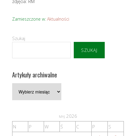
zdjęcia: RM
Zamieszczone w:
Aktualności
Szukaj
SZUKAJ
Artykuły archiwalne
Artykuły
archiwalne
maj 2026
N
P
W
Ś
C
P
S