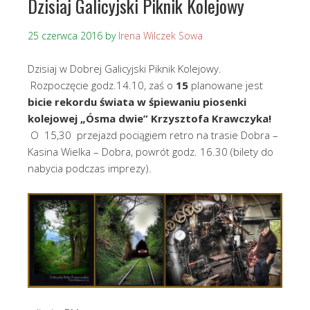
Dzisiaj Galicyjski Piknik Kolejowy
25 czerwca 2016
by
Irena Wilczek Sowa
Dzisiaj w Dobrej Galicyjski Piknik Kolejowy.
Rozpoczęcie godz.14.10, zaś o
15
planowane jest
bicie rekordu świata w śpiewaniu piosenki
kolejowej „Ósma dwie” Krzysztofa Krawczyka!
O 15,30 przejazd pociągiem retro na trasie Dobra –
Kasina Wielka – Dobra, powrót godz. 16.30 (bilety do
nabycia podczas imprezy).