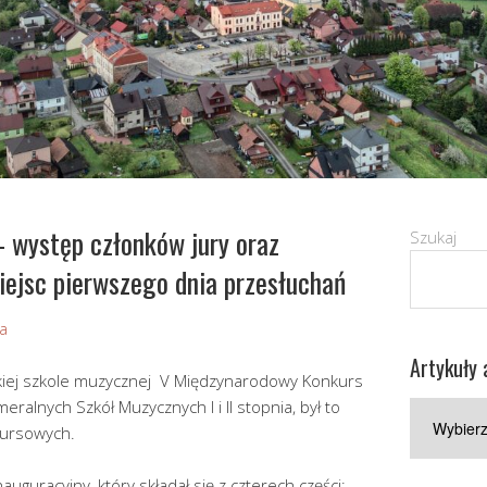
– występ członków jury oraz
Szukaj
iejsc pierwszego dnia przesłuchań
wa
Artykuły 
kiej szkole muzycznej V Międzynarodowy Konkurs
ralnych Szkół Muzycznych I i II stopnia, był to
Artykuły
kursowych.
archiwaln
uguracyjny, który składał się z czterech części: