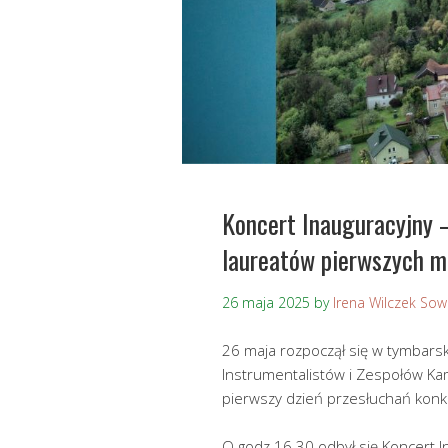
Koncert Inauguracyjny 
laureatów pierwszych m
26 maja 2025
by
Irena Wilczek So
26 maja rozpoczął się w tymbars
Instrumentalistów i Zespołów Kame
pierwszy dzień przesłuchań kon
O godz.16.30 odbył się Koncert Ina