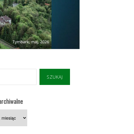
SZUKAJ
archiwalne
e