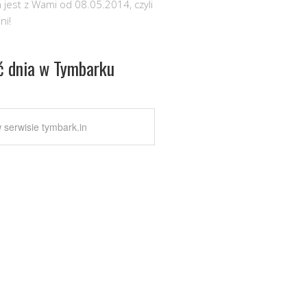
 jest z Wami od 08.05.2014, czyli
ni!
ć dnia w Tymbarku