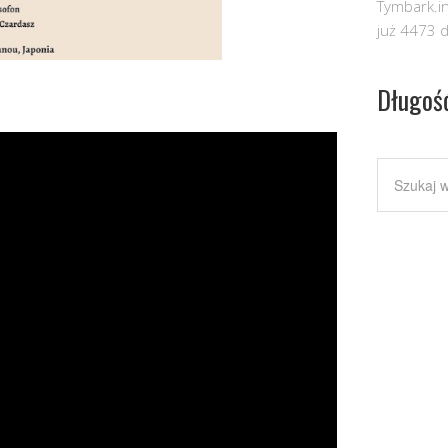
Tymbark.in
już 4473 d
Długoś