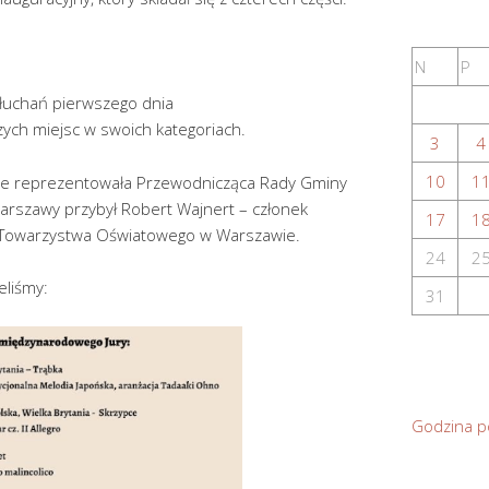
N
P
łuchań pierwszego dnia
ych miejsc w swoich kategoriach.
3
4
10
1
e reprezentowała Przewodnicząca Rady Gminy
arszawy przybył Robert Wajnert – członek
17
1
Towarzystwa Oświatowego w Warszawie.
24
2
eliśmy:
31
Godzina p